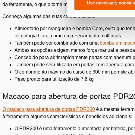
Use necessary cookies
da ferramenta, o que o torna mais fácil de utilizar.
Conheça algumas das suas características:
Alimentado por mangueira e bomba Core, evita que tenh
tecnologia Core, como uma Ferramenta multiusos.
Também pode ser combinado com uma
bomba em moch
Ambas as opções exigem menos força manual e pesso
Concebido para abrir rapidamente portas com abertura p
Também pode ser utilizado em portas com abertura para
O comprimento máximo do curso de 300 mm permite abrir 
Peso pronto para utilização de 7,6 kg
Macaco para abertura de portas PDR20
O macaco para abertura de portas PDR200
é a mesma ferrame
à ferramenta algumas características e benefícios adicionais:
O PDR200 é uma ferramenta alimentada por bateria, per