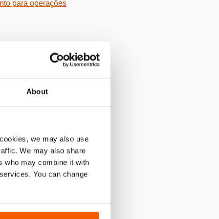
nto para operações
enas uma mão.
algumas das suas
About
 cookies, we may also use
a física. Isto
traffic. We may also share
ers who may combine it with
r services. You can change
 abertura para
comando de controlo