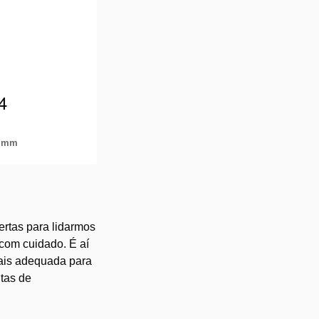
4
 mm
o em espaços
amente baixa,
ertas para lidarmos
com cuidado. É aí
mais adequada para
tas de