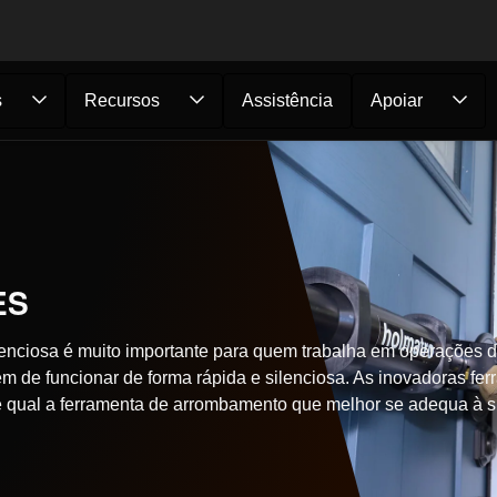
s
Recursos
Assistência
Apoiar
ES
enciosa é muito importante para quem trabalha em operações de
 de funcionar de forma rápida e silenciosa. As inovadoras fe
e qual a ferramenta de arrombamento que melhor se adequa à 