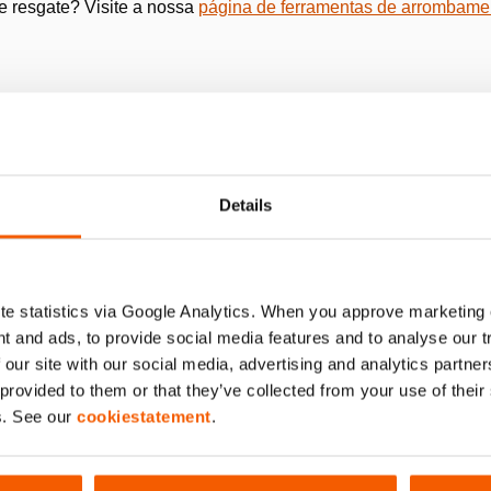
 resgate? Visite a nossa
página de ferramentas de arrombame
e vem numa mala compacta que pode ser transportada com ap
nto, acionada através de uma
bomba manual externa.
Conheça 
Details
o de 6,7 kg.
nte a ferramenta em vários ângulos diferentes.
e statistics via Google Analytics. When you approve marketing
as pessoas para operar esta ferramenta e que é necessária forç
t and ads, to provide social media features and to analyse our 
reta.
 our site with our social media, advertising and analytics partn
 provided to them or that they’ve collected from your use of thei
0
s. See our
cookiestatement
.
co, com uma conexão CORE, para arrombamento de portas com
ntrolar facilmente o fluxo de óleo em ambos os sentidos com o 