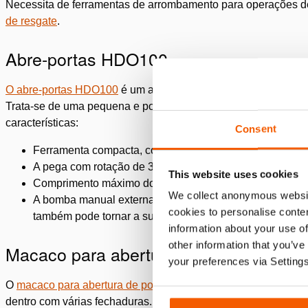
Necessita de ferramentas de arrombamento para operações de
de resgate
.
Abre-portas HDO100
O abre-portas HDO100
é um abre-portas de ação simples qu
Trata-se de uma pequena e potente ferramenta de arrombame
características:
Consent
Ferramenta compacta, com um peso pronto para utilizaçã
A pega com rotação de 360° permite-lhe instalar facilme
This website uses cookies
Comprimento máximo do curso: 130 mm
We collect anonymous websit
A bomba manual externa significa que são necessárias du
cookies to personalise conten
também pode tornar a sua operação menos rápida e disc
information about your use of
other information that you’ve
Macaco para abertura de portas DR20
your preferences via Setting
O
macaco para abertura de portas DR200
é um macaco bifási
dentro com várias fechaduras. Ao ser bifásico, permite-lhe co