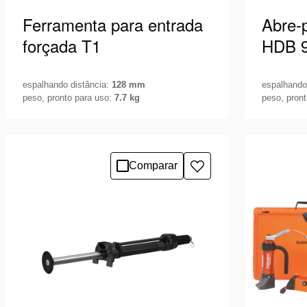
Ferramenta para entrada
Abre-
forçada T1
HDB 
espalhando distância:
128 mm
espalhando
peso, pronto para uso:
7.7 kg
peso, pron
Esta ferramenta hidráulica para
Abre-por
entrada forçada permite-lhe cortar,
portas m
calçar, forçar, separar, martelar e
operação
Veja os detalhes
Veja os 
Comparar
Adicionar
levantar. Com a T1, tem sempre a …
à
lista
de
desejos