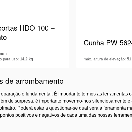
portas HDO 100 –
nto
Cunha PW 562
 mm
to para uso:
14.2 kg
máx. altura de elevação:
51
as hidráulico, para portas
Para iniciar a elevaçã
m para dentro, com ligação
com uma altura extrem
as de arrombamento
eira e pega rotativas +
versão CORE.
detalhes
Veja os detalhes
anual PA 04 …
eparação é fundamental. É importante termos as ferramentas c
m de surpresa, é importante movermo-nos silenciosamente e 
lmatro. Poderá estar a questionar-se qual será a ferramenta 
s pontos positivos e negativos de cada uma das nossas ferramen