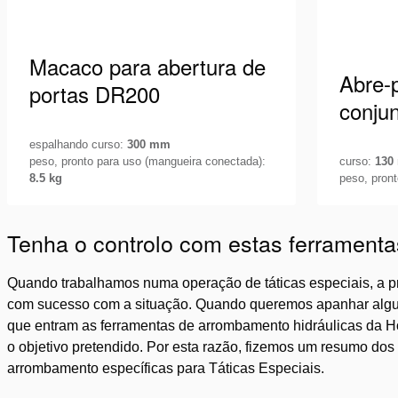
Macaco para abertura de
Abre-
portas DR200
conju
espalhando curso:
300 mm
peso, pronto para uso (mangueira conectada):
curso:
130
8.5 kg
peso, pron
Macaco bifásico para abertura de
Abre-port
portas com uma conexão CORE.
que abre
Tenha o controlo com estas ferrament
Projetado para arrombamento de
de mangu
Veja os detalhes
Veja os 
portas com abertura interna e com
bomba m
Quando trabalhamos numa operação de táticas especiais, a pr
várias …
com sucesso com a situação. Quando queremos apanhar algué
que entram as ferramentas de arrombamento hidráulicas da Ho
o objetivo pretendido. Por esta razão, fizemos um resumo do
arrombamento específicas para Táticas Especiais.