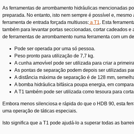
As ferramentas de arrombamento hidráulicas mencionadas p
preparada. No entanto, isto nem sempre é possível e, mesmo
ferramenta de entrada forçada multiusos:
a T1
. Esta ferrament
também para levantar portas seccionadas, cortar cadeados e ar
de ferramentas de arrombamento numa ferramenta com um des
Pode ser operada por uma só pessoa.
Peso pronto para utilização de 7,7 kg.
A cunha amovível pode ser utilizada para criar a primeira
As pontas de separação podem depois ser utilizadas par
A distância máxima de separação é de 128 mm, semelh
A bomba hidráulica bifásica poupa energia, em compar
A T1 também pode ser utilizada como tesoura para cortar 
Embora menos silenciosa e rápida do que o HDB 90, esta ferr
uma operação de táticas especiais.
Isto significa que a T1 pode ajudá-lo a superar todas as barrei