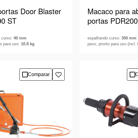
portas Door Blaster
Macaco para ab
90 ST
portas PDR200
 curso:
40 mm
espalhando curso:
300 mm
to para uso:
10.8 kg
peso, pronto para uso (incl. 
tas para um arrombamento de
Macaco bifásico para a
ais rápido. Concebido para
portas Pentheon alime
 remota e silenciosa.
bateria. Projetado pa
detalhes
Veja os detalhes
Comparar
C
Adicionar
de portas com abertura
à
várias …
lista
de
desejos