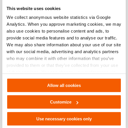
Grande capacidade
This website uses cookies
O longo curso de separação permite abrir até mesmo as
We collect anonymous website statistics via Google
portas mais flexíveis
Analytics. When you approve marketing cookies, we may
Ao contrário dos abre-portas multiusos, o macaco para
also use cookies to personalise content and ads, to
abertura de portas tem uma força de separação elevada
provide social media features and to analyse our traffic.
e constante ao longo de todo o curso para fornecer a
We may also share information about your use of our site
máxima potência onde precisar
with our social media, advertising and analytics partners
Colocação fácil
who may combine it with other information that you’ve
provided to them or that they’ve collected from your use
Graças à sua altura do pé reduzida, o macaco para
of their services. You can change your preferences via
abertura de portas pode ser inserido facilmente na
Settings. See our
cookiestatement
.
estrutura da porta
Allow all cookies
Reforço da segurança para o operador
A unha está acoplada perpendicularmente (num ângulo
Customize
de 90 graus) ao corpo da ferramenta, permitindo que o
operador não tenha de estar de pé em frente à porta. O
Use necessary cookies only
operador pode trabalhar numa posição junto à porta,
com segurança.