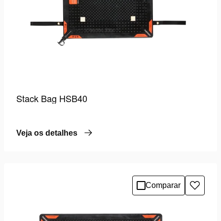
Stack Bag HSB40
Veja os detalhes
Comparar
Adicio
à
lista
de