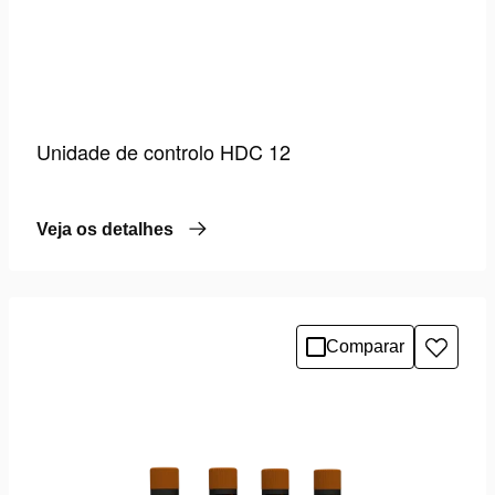
Unidade de controlo HDC 12
Veja os detalhes
Comparar
Adicio
à
lista
de
desejo