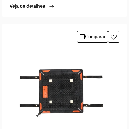
Veja os detalhes
Comparar
Adicio
à
lista
de
desejo