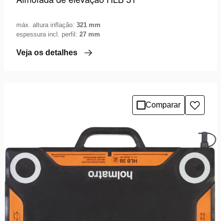
máx. altura inflação:
321 mm
espessura incl. perfil:
27 mm
Veja os detalhes
Comparar
Adicio
à
lista
de
desejo