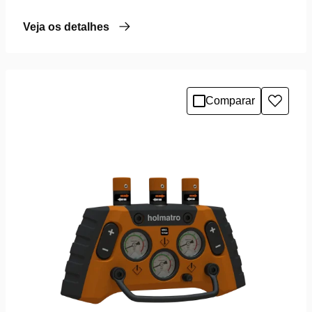
Veja os detalhes
Comparar
Adicio
à
lista
de
desejo