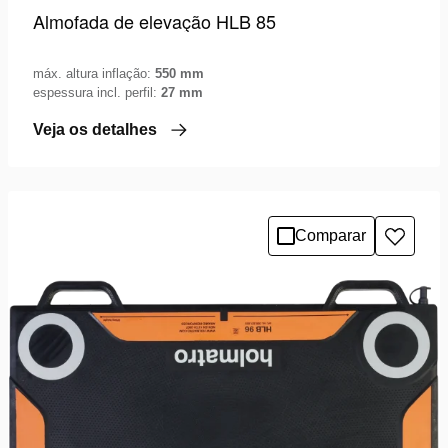
Almofada de elevação HLB 85
máx. altura inflação:
550 mm
espessura incl. perfil:
27 mm
Veja os detalhes
Comparar
Adicio
à
lista
de
desejo