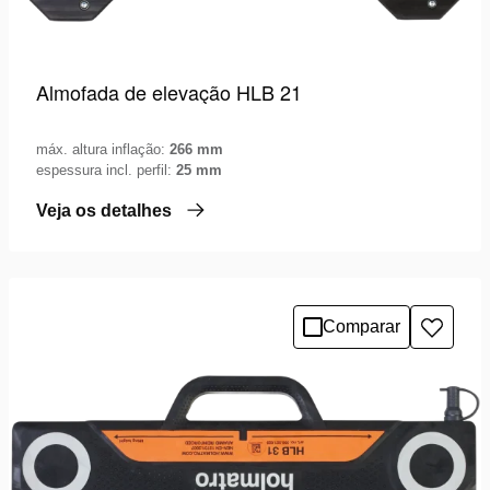
Almofada de elevação HLB 21
máx. altura inflação:
266 mm
espessura incl. perfil:
25 mm
Veja os detalhes
Comparar
Adicio
à
lista
de
desejo