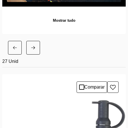
Mostrar tudo
27
Unid
Comparar
Adicio
à
lista
de
desejo