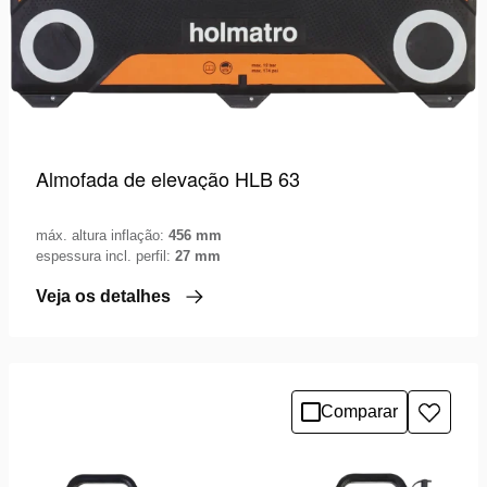
Almofada de elevação HLB 63
máx. altura inflação:
456 mm
espessura incl. perfil:
27 mm
Veja os detalhes
Comparar
Adicio
à
lista
de