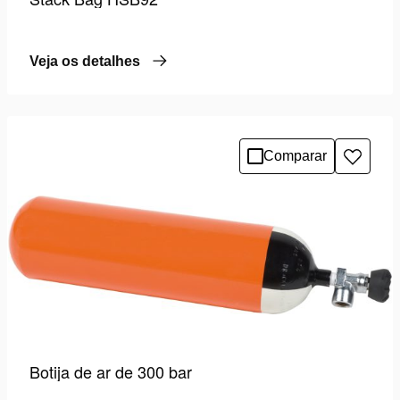
Veja os detalhes
Comparar
Adicio
à
lista
de
desejo
Botija de ar de 300 bar