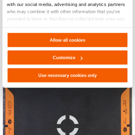
with our social media, advertising and analytics partners
Veja os detalhes
who may combine it with other information that you’ve
provided to them or that they’ve collected from your use
of their services. You can change your preferences via
Settings. See our
cookiestatement
.
Comparar
Allow all cookies
Adicio
à
lista
de
Customize
desejo
Use necessary cookies only