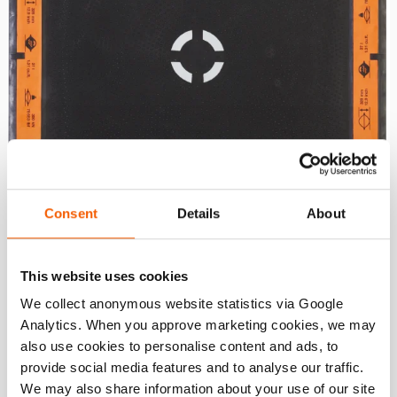
Consent
Details
About
This website uses cookies
We collect anonymous website statistics via Google
Almofada de elevação HLB 38
Analytics. When you approve marketing cookies, we may
also use cookies to personalise content and ads, to
máx. altura inflação:
352 mm
provide social media features and to analyse our traffic.
espessura incl. perfil:
27 mm
We may also share information about your use of our site