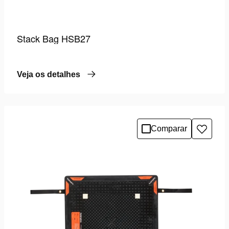
Stack Bag HSB27
Veja os detalhes
Comparar
Adicio
à
lista
de
desejo