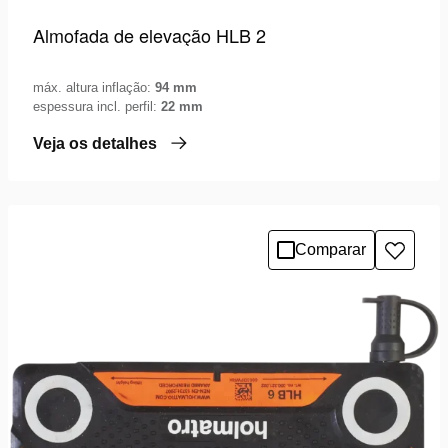
Almofada de elevação HLB 2
máx. altura inflação:
94 mm
espessura incl. perfil:
22 mm
Veja os detalhes
Comparar
Adicio
à
lista
de
desejo