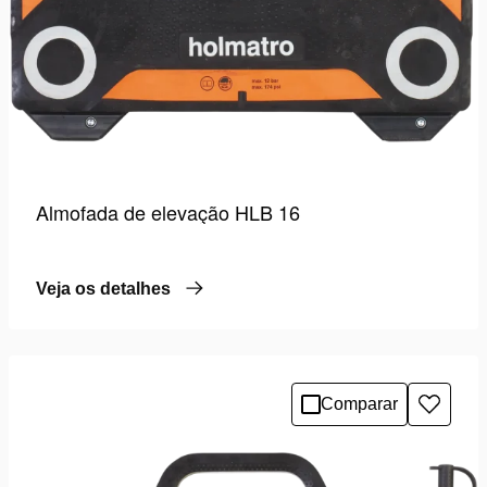
Almofada de elevação HLB 16
Veja os detalhes
Comparar
Adicio
à
lista
de