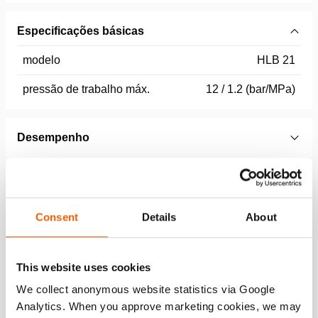
Especificações básicas
modelo
HLB 21
pressão de trabalho máx.
12 / 1.2 (bar/MPa)
Desempenho
Especificações gerais
Consent
Details
About
Dimensões, peso e temperatura
Normas
This website uses cookies
We collect anonymous website statistics via Google
Analytics. When you approve marketing cookies, we may
Technical Drawing