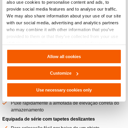
also use cookies to personalise content and ads, to
Technical Drawing HLB 11, HLB 16,
provide social media features and to analyse our traffic.
HLB 21, HLB 31, HLB 38
We may also share information about your use of our site
with our social media, advertising and analytics partners
JPG
456.1 KB
who may combine it with other information that you’ve
Download
provided to them or that they’ve collected from your use
of their services. You can change your preferences via
Settings. See our
cookiestatement
.
Allow all cookies
Características
Customize
Pega de transporte integrada com indicação de
capacidade
Use necessary cookies only
Para um transporte fácil
Puxe rapidamente a almofada de elevação correta do
armazenamento
Equipada de série com tapetes deslizantes