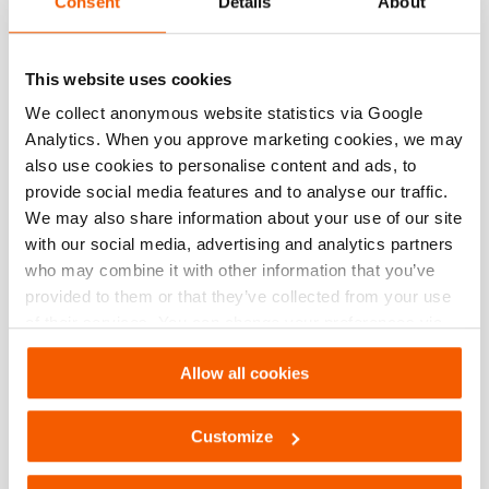
Consent
Details
About
Almofada de elevação HLB 11
This website uses cookies
Quantidade:
2
We collect anonymous website statistics via Google
Veja os detalhes
Analytics. When you approve marketing cookies, we may
also use cookies to personalise content and ads, to
provide social media features and to analyse our traffic.
Almofada de elevação HLB 21
We may also share information about your use of our site
with our social media, advertising and analytics partners
Quantidade:
2
who may combine it with other information that you’ve
Veja os detalhes
provided to them or that they’ve collected from your use
of their services. You can change your preferences via
Settings. See our
cookiestatement
.
Conjunto de comandos de ar ACS 12
Allow all cookies
Quantidade:
1
Customize
Veja os detalhes