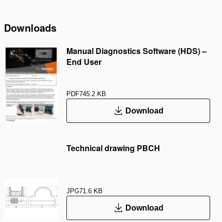
Downloads
Manual Diagnostics Software (HDS) –
End User
PDF
745.2 KB
Download
Technical drawing PBCH
JPG
71.6 KB
Download