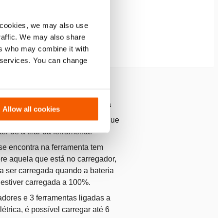
 cookies, we may also use
traffic. We may also share
ers who may combine it with
r services. You can change
rregar a bateria na ferramenta
Allow all cookies
erramenta ao carregador e carregue
ter de a tirar da ferramenta.
 se encontra na ferramenta tem
bre aquela que está no carregador,
 a ser carregada quando a bateria
 estiver carregada a 100%.
dores e 3 ferramentas ligadas a
trica, é possível carregar até 6