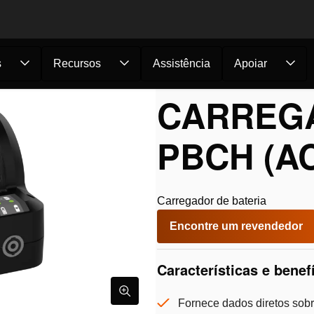
s
Recursos
Assistência
Apoiar
or de bat...
CARREGA
PBCH (AC
Carregador de bateria
Encontre um revendedor
Características e benef
Fornece dados diretos sob