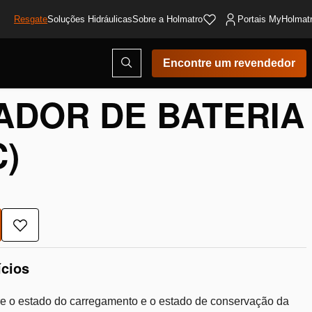
Resgate
Soluções Hidráulicas
Sobre a Holmatro
Portais MyHolmat
Abrir
Encontre um revendedor
modal
de
pesquisa
DOR DE BATERIA
)
Adicionar
à
lista
ícios
de
desejos
re o estado do carregamento e o estado de conservação da