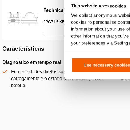
This website uses cookies
Technical drawing PBCH
We collect anonymous websit
cookies to personalise conten
JPG
71.6 KB
information about your use of
Download
other information that you’ve
your preferences via Setting
Características
Diagnóstico em tempo real
Carrega
Use necessary cookies
Fornece dados diretos sobre o estado do
Pode
carregamento e o estado de conservação da
tom
bateria.