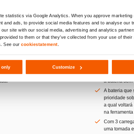
e statistics via Google Analytics. When you approve marketing
t and ads, to provide social media features and to analyse our 
 our site with our social media, advertising and analytics partn
 provided to them or that they’ve collected from your use of thei
s. See our
cookiestatement
.
mento simultâneo de 3 baterias possível
Adaptado para ca
 only
Customize
m ligar-se três carregadores a partir de uma
Ligue a sua f
ada.
a bateria sem 
A bateria que
prioridade so
a qual voltará
na ferramenta
Com 3 carrega
uma tomada elé