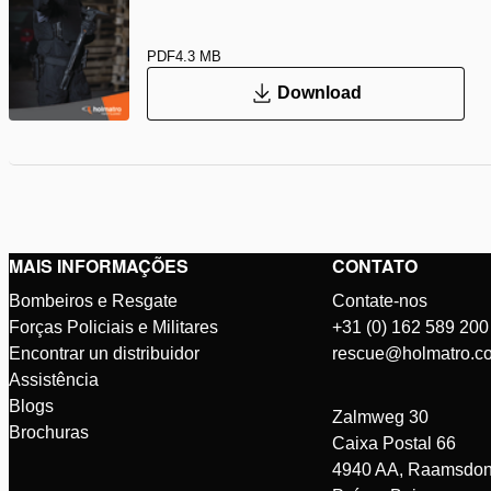
PDF
4.3 MB
Download
MAIS INFORMAÇÕES
CONTATO
Bombeiros e Resgate
Contate-nos
Forças Policiais e Militares
+31 (0) 162 589 200
Encontrar un distribuidor
rescue@holmatro.c
Assistência
Blogs
Zalmweg 30
Brochuras
Caixa Postal 66
4940 AA, Raamsdon