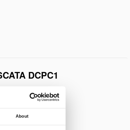
lista
de
desejos
SCATA DCPC1
About