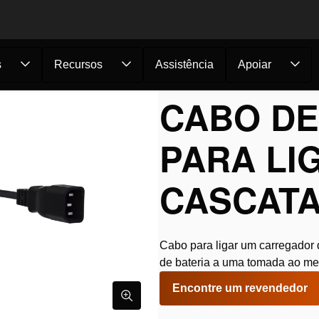
s
Recursos
Assistência
Apoiar
alimentaç...
CABO DE
PARA LI
CASCATA
Cabo para ligar um carregador 
de bateria a uma tomada ao m
Encontre um revendedor