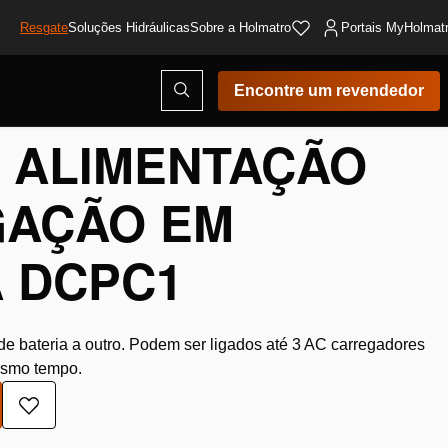
Resgate
Soluções Hidráulicas
Sobre a Holmatro
Portais MyHolmat
Abrir
Encontre um revendedor
modal
de
pesquisa
 ALIMENTAÇÃO
GAÇÃO EM
 DCPC1
de bateria a outro. Podem ser ligados até 3 AC carregadores
esmo tempo.
Adicionar
à