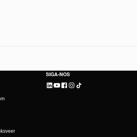
SIGA-NOS
om
ksveer