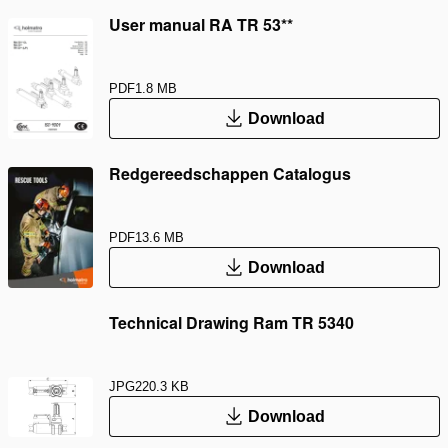
User manual RA TR 53**
PDF
1.8 MB
Download
Redgereedschappen Catalogus
PDF
13.6 MB
Download
Technical Drawing Ram TR 5340
JPG
220.3 KB
Download