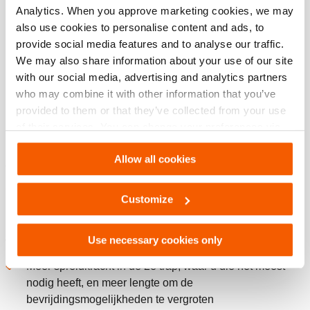
Analytics. When you approve marketing cookies, we may
Technical Drawing Ram TR 5340
also use cookies to personalise content and ads, to
provide social media features and to analyse our traffic.
JPG
220.3 KB
We may also share information about your use of our site
Download
with our social media, advertising and analytics partners
who may combine it with other information that you’ve
provided to them or that they’ve collected from your use
of their services. You can change your preferences via
Functies
Settings. See our
cookiestatement
.
Allow all cookies
Gereduceerd gewicht
Lichter dan ooit door nieuwe materialen, integratie van
Customize
componenten en slim design. Makkelijk draagbaar en
hanteerbaar, vermindert fysieke belasting.
Use necessary cookies only
Verbeterde prestatie
Meer spreidkracht in de 2e trap, waar u die het meest
nodig heeft, en meer lengte om de
bevrijdingsmogelijkheden te vergroten