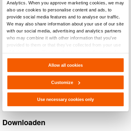
Analytics. When you approve marketing cookies, we may
also use cookies to personalise content and ads, to
Compact & ultralicht, geen concessies aan prestatie
provide social media features and to analyse our traffic.
Makkelijk draagbaar en hanteerbaar
We may also share information about your use of our site
Lagere fysieke belasting
with our social media, advertising and analytics partners
who may combine it with other information that you’ve
Maximale prestatie bij een minimaal gewicht
provided to them or that they’ve collected from your use
Effectief profiel op de spreidpunten
of their services. You can change your preferences via
Ultieme grip in elke situatie
Settings. See our
cookiestatement
.
Allow all cookies
Ergonomische draagbeugel
Nieuw ontwerp voor meer werkcomfort in verschillende
Customize
werkhoudingen
Meer weergeven
Use necessary cookies only
Downloaden