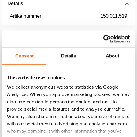
Details
Artikelnummer
150.011.519
Afmetingen, gewicht en temperatuur
gewicht, gebruiksklaar
3.9 kg
Consent
Details
About
Downloaden
This website uses cookies
We collect anonymous website statistics via Google
Maintenance after use PowerShore
Analytics. When you approve marketing cookies, we may
also use cookies to personalise content and ads, to
provide social media features and to analyse our traffic.
PDF
434.7 KB
We may also share information about your use of our site
Download
with our social media, advertising and analytics partners
who may combine it with other information that you’ve