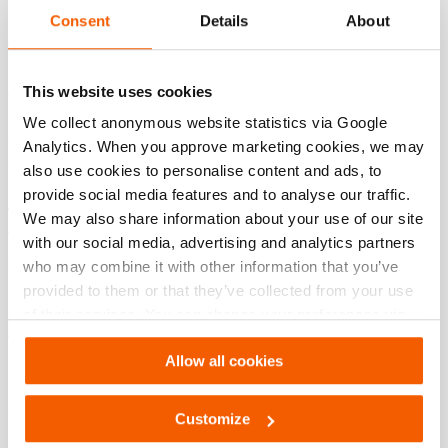
Consent
Details
About
Tweede iF GOLD Award voor Holmatro
This website uses cookies
Je wordt niet zomaar winnaar van een iF Design Award.
Deelnemers aan de competitie van 2024 moesten een
We collect anonymous website statistics via Google
strenge selectie in twee fasen doorlopen en de strijd
Analytics. When you approve marketing cookies, we may
aangaan met 10.800 inzendingen uit 72 landen. In het
also use cookies to personalise content and ads, to
beoordelingsproces worden vijf criteria toegepast: Idee,
provide social media features and to analyse our traffic.
vorm, functie, onderscheidbaarheid en impact. We zijn er
We may also share information about your use of our site
trots op dat we een van de slechts 75 GOLD Award-winnaars
with our social media, advertising and analytics partners
zijn, naast onder andere Apple, Toyota, Samsung, HP en
who may combine it with other information that you’ve
Sony. En Holmatro heeft dit al eerder gepresteerd, namelijk
provided to them or that they’ve collected from your use
in 2022 met het winnen van de eerste GOLD iF Design
of their services. You can change your preferences via
Award voor de
Pentheon-serie
redgereedschappen.
Settings. See our
cookiestatement
.
Holmatro heeft nu
vijf iF Design Awards.
Allow all cookies
Ontworpen om levens te redden
Customize