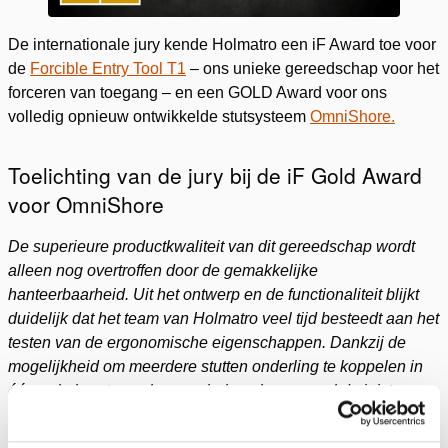
De internationale jury kende Holmatro een iF Award toe voor
de
Forcible Entry Tool T1
– ons unieke gereedschap voor het
forceren van toegang – en een GOLD Award voor ons
volledig opnieuw ontwikkelde stutsysteem
OmniShore.
Toelichting van de jury bij de iF Gold Award
voor OmniShore
De superieure productkwaliteit van dit gereedschap wordt
alleen nog overtroffen door de gemakkelijke
hanteerbaarheid. Uit het ontwerp en de functionaliteit blijkt
duidelijk dat het team van Holmatro veel tijd besteedt aan het
testen van de ergonomische eigenschappen. Dankzij de
mogelijkheid om meerdere stutten onderling te koppelen in
één enkel systeem, kunnen hulpverleners snel de juiste
stutten plaatsen in verschillende risicovolle scenario’s.
OmniShore is een echte redder in nood!