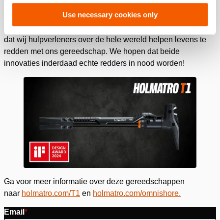
Het is echt fantastisch dat het slimme ontwerp en de
Use necessary cookies only
functionaliteit van zowel de
T1
als
OmniShore
zijn erkend en
bekroond door de jury van iF. Maar de grootste beloning is
dat wij hulpverleners over de hele wereld helpen levens te
redden met ons gereedschap. We hopen dat beide
innovaties inderdaad echte redders in nood worden!
Ga voor meer informatie over deze gereedschappen
naar
holmatro.com/T1
en
holmatro.com/omnishore.