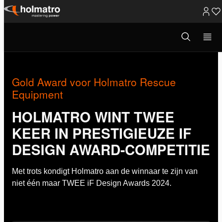
Ga
naar
Open
Redding
/
Nieuws
/
Gold Award voor H...
zoekvenster
inhoud
Gold Award voor Holmatro Rescue
Equipment
HOLMATRO WINT TWEE
KEER IN PRESTIGIEUZE IF
DESIGN AWARD-COMPETITIE
Met trots kondigt Holmatro aan de winnaar te zijn van
niet één maar TWEE iF Design Awards 2024.