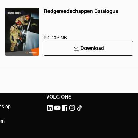
Redgereedschappen Catalogus
PDF
13.6 MB
Download
VOLG ONS
ns op
om