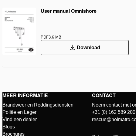
User manual Omnishore
PDF
3.6 MB
Download
MEER INFORMATIE
CONTACT
Brandweer en Reddingsdiensten
Neem contact met o
Politie en Leger
+31 (0) 162 589 200
Vind een dealer
rescue@holmatro.c
Blogs
Brochures