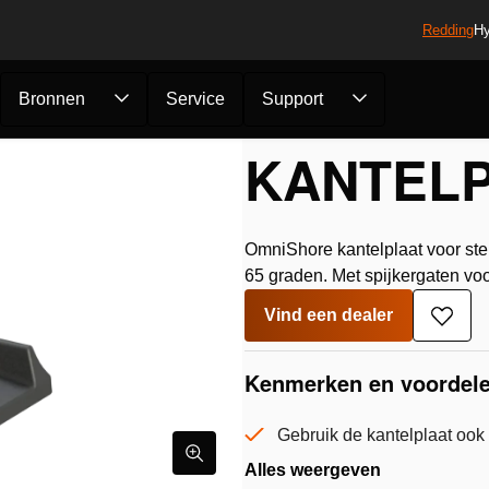
Redding
Hy
Bronnen
Service
Support
Kantelplaat BPL10
KANTELP
OmniShore kantelplaat voor st
65 graden. Met spijkergaten voo
Vind een dealer
Toev
aan
verlan
Kenmerken en voordel
Gebruik de kantelplaat ook i
Alles weergeven