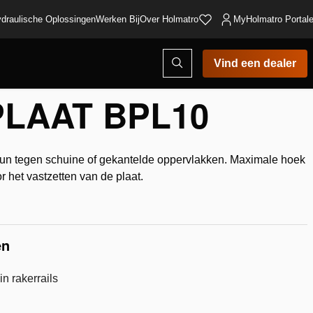
draulische Oplossingen
Werken Bij
Over Holmatro
MyHolmatro Portal
Open
Vind een dealer
zoekvenster
LAAT BPL10
eun tegen schuine of gekantelde oppervlakken. Maximale hoek
r het vastzetten van de plaat.
oegen
glijst
en
n rakerrails