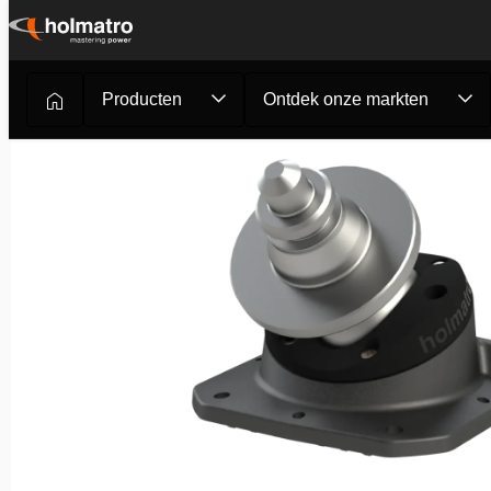
Ga
naar
inhoud
Producten
Ontdek onze markten
Redgereedschappen
/
Brandweer en Reddingsdiensten
/