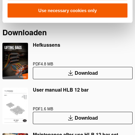
Meer weergeven
Use necessary cookies only
Downloaden
Hefkussens
PDF
4.8 MB
Download
User manual HLB 12 bar
PDF
1.6 MB
Download
Maintenance after use HLB 12 bar set