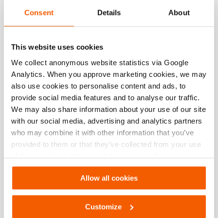
JPG
473.7 KB
Consent
Details
About
Download
This website uses cookies
We collect anonymous website statistics via Google
Functies
Analytics. When you approve marketing cookies, we may
also use cookies to personalise content and ads, to
Duidelijk aangegeven veiligheidswaarschuwingen,
provide social media features and to analyse our traffic.
technische specificaties en hefhoogte
We may also share information about your use of our site
with our social media, advertising and analytics partners
Voor veiliger en gemakkelijker werken
who may combine it with other information that you’ve
Centreermarkeringen aan alle zijden
provided to them or that they’ve collected from your use
Voor plaatsing van een kleiner kussen op een groter
of their services. You can change your preferences via
model
Settings. See our
cookiestatement
.
Allow all cookies
Antislipoppervlak met in elkaar grijpend profiel
Voor maximaal contactoppervlak en optimale stabiliteit
Customize
van opgeblazen hefkussens