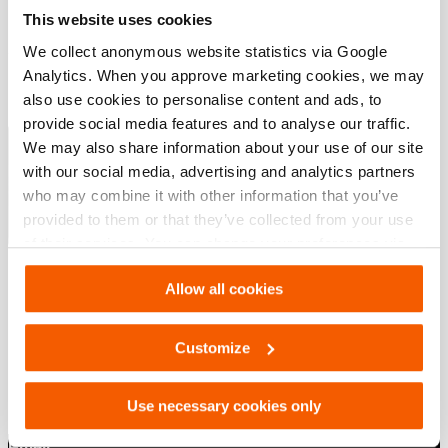
This website uses cookies
We collect anonymous website statistics via Google
Analytics. When you approve marketing cookies, we may
Downloaden
also use cookies to personalise content and ads, to
provide social media features and to analyse our traffic.
Special Tactics Catalog
We may also share information about your use of our site
with our social media, advertising and analytics partners
who may combine it with other information that you’ve
PDF
4.3 MB
provided to them or that they’ve collected from your use
Download
of their services. You can change your preferences via
Settings. See our
cookiestatement
.
Allow all cookies
Customize
Use necessary cookies only