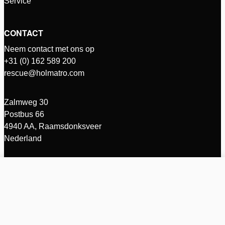
Service
CONTACT
Neem contact met ons op
+31 (0) 162 589 200
rescue@holmatro.com
Zalmweg 30
Postbus 66
4940 AA, Raamsdonksveer
Nederland
INTL - Nederlands
© Holmatro 2026 - Alle rechten voorbehouden
Vergelijk producten (%d)
Disclaimer
Privacybeleid
Clear all