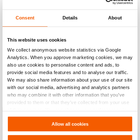
Artikelnummer
150.182.284
Consent
Details
About
Basis specificaties
This website uses cookies
model
V-Strut
We collect anonymous website statistics via Google
Analytics. When you approve marketing cookies, we may
also use cookies to personalise content and ads, to
Afmetingen, gewicht en temperatuur
provide social media features and to analyse our traffic.
We may also share information about your use of our site
with our social media, advertising and analytics partners
Downloaden
who may combine it with other information that you’ve
provided to them or that they’ve collected from your use
V-Strut
of their services. You can change your preferences via
Settings. See our
cookiestatement
.
Allow all cookies
PDF
948.9 KB
Download