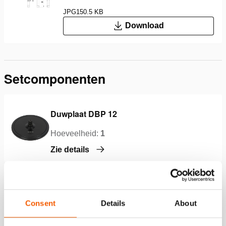
JPG
150.5 KB
Download
Setcomponenten
Duwplaat DBP 12
Hoeveelheid:
1
Zie details
Duwplaat DBP 14
Consent
Details
About
Hoeveelheid:
1
Zie details