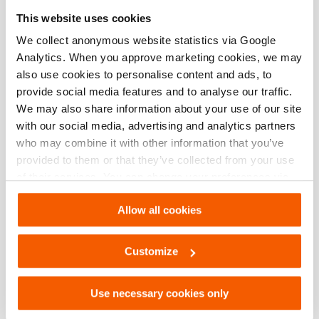
This website uses cookies
We collect anonymous website statistics via Google
Klemkop DBH 21
Analytics. When you approve marketing cookies, we may
Hoeveelheid:
2
also use cookies to personalise content and ads, to
provide social media features and to analyse our traffic.
Zie details
We may also share information about your use of our site
with our social media, advertising and analytics partners
Klemkop DBH 23
who may combine it with other information that you’ve
provided to them or that they’ve collected from your use
Hoeveelheid:
2
of their services. You can change your preferences via
Settings. See our
cookiestatement
.
Zie details
Allow all cookies
Klemkop DBH 24
Customize
Hoeveelheid:
2
Use necessary cookies only
Zie details