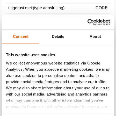
uitgerust met (type aansluiting)
CORE
max. werkdruk
720 / 72 (bar/MPa)
Algemene specificaties
Consent
Details
About
Afmetingen, gewicht en temperatuur
This website uses cookies
We collect anonymous website statistics via Google
Normen
Analytics. When you approve marketing cookies, we may
also use cookies to personalise content and ads, to
provide social media features and to analyse our traffic.
We may also share information about your use of our site
Functies
with our social media, advertising and analytics partners
who may combine it with other information that you’ve
Veiligheidskoppeling
provided to them or that they’ve collected from your use
Eén-stap auto-lock koppeling
of their services. You can change your preferences via