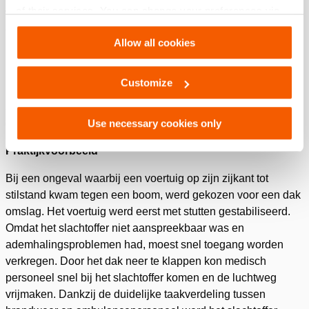
of their services. You can change your preferences via
voertuig moet zijn om het slachtoffer te stabiliseren, neemt de
Settings. See our
cookiestatement
.
complexiteit nog verder toe.
Allow all cookies
Daarom blijft de toestand van het slachtoffer leidend: die
bepaalt hoeveel tijd er is en welke bevrijdingstechniek het
Customize
meest geschikt is. Soms vraagt de medische urgentie om
snelle, directe toegang; in andere gevallen is er tijd om een
gecontroleerde en minder risicovolle aanpak te kiezen.
Use necessary cookies only
Praktijkvoorbeeld
Bij een ongeval waarbij een voertuig op zijn zijkant tot
stilstand kwam tegen een boom, werd gekozen voor een dak
omslag. Het voertuig werd eerst met stutten gestabiliseerd.
Omdat het slachtoffer niet aanspreekbaar was en
ademhalingsproblemen had, moest snel toegang worden
verkregen. Door het dak neer te klappen kon medisch
personeel snel bij het slachtoffer komen en de luchtweg
vrijmaken. Dankzij de duidelijke taakverdeling tussen