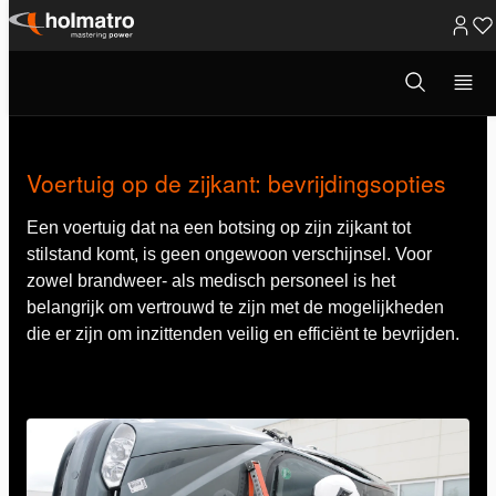
Ga
naar
Open
Redding
/
Blogs
/
Voertuig op de zi...
zoekvenster
inhoud
Voertuig op de zijkant: bevrijdingsopties
Een voertuig dat na een botsing op zijn zijkant tot
stilstand komt, is geen ongewoon verschijnsel. Voor
zowel brandweer- als medisch personeel is het
belangrijk om vertrouwd te zijn met de mogelijkheden
die er zijn om inzittenden veilig en efficiënt te bevrijden.