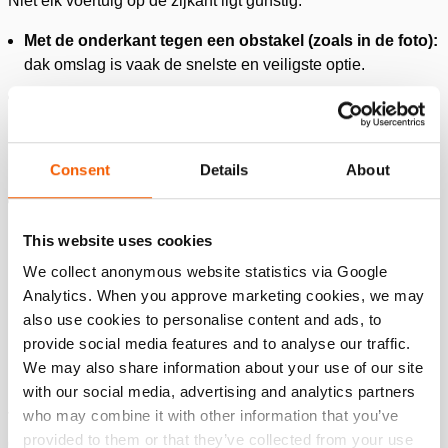
Niet elk voertuig op de zijkant ligt gunstig.
Met de onderkant tegen een obstakel (zoals in de foto):
dak omslag is vaak de snelste en veiligste optie.
Met het dak tegen een obstakel:
een dak omslag is niet
mogelijk. In dat geval kan tunnelen via de achterklep een
oplossing zijn, waarbij stoelen worden verwijderd of
weggedrukt om bij het slachtoffer te komen.
Consent
Details
About
Gecontroleerd rechtzetten:
Steeds vaker wordt, na
overleg met medisch personeel, gekozen om het voertuig
This website uses cookies
gecontroleerd terug op de wielen te zetten. Dit kan de
We collect anonymous website statistics via Google
bevrijding aanzienlijk vereenvoudigen, mits het veilig en
Analytics. When you approve marketing cookies, we may
gecontroleerd gebeurt.
also use cookies to personalise content and ads, to
provide social media features and to analyse our traffic.
Meer nadruk op patiëntenzorg
We may also share information about your use of our site
with our social media, advertising and analytics partners
who may combine it with other information that you’ve
Voor de brandweer is het al uitdagend om in een voertuig op
provided to them or that they’ve collected from your use
de zijkant te werken. Als ook medisch personeel in het