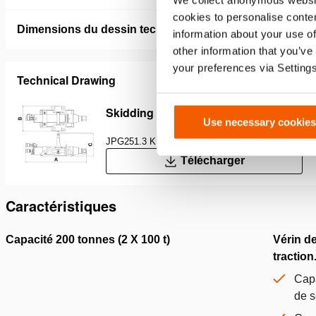
We collect anonymous websit
cookies to personalise conten
Dimensions du dessin technique
information about your use of
other information that you’ve
your preferences via Setting
Technical Drawing
Skidding System Push / Pull Unit LW
Use necessary cookies
JPG
251.3 KB
Télécharger
Caractéristiques
Capacité 200 tonnes (2 X 100 t)
Vérin de
traction
Capa
de s