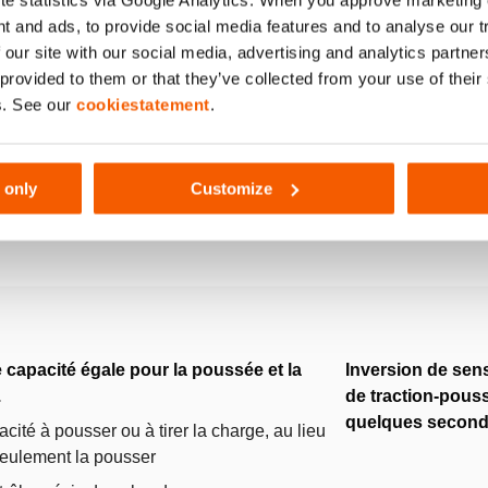
e statistics via Google Analytics. When you approve marketing
t and ads, to provide social media features and to analyse our 
 our site with our social media, advertising and analytics partn
 provided to them or that they’ve collected from your use of thei
s. See our
cookiestatement
.
 only
Customize
 capacité égale pour la poussée et la
Inversion de sens
.
de traction-pouss
quelques secon
cité à pousser ou à tirer la charge, au lieu
eulement la pousser