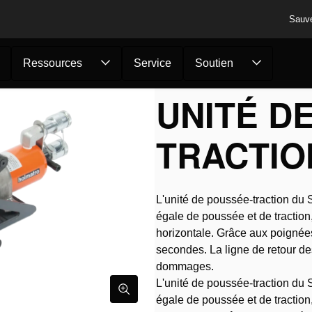
Sauv
Ressources
Service
Soutien
es Lourdes
/
Systèmes de ripage
/
Systèmes de ripage 200 Tonn
UNITÉ D
TRACTIO
L'unité de poussée-traction du 
égale de poussée et de traction,
horizontale. Grâce aux poignées
secondes. La ligne de retour des
dommages.
L'unité de poussée-traction du 
égale de poussée et de traction,