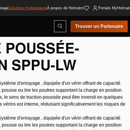
etage
Solutions Hydrauliques
À propos de Holmatro
Portails MyHolmat
Ouvrir
Trouver un Partenaire
es - Léger
/
Unité de poussée-...
la
fenêtre
de
E POUSSÉE-
recherche
N SPPU-LW
Système d'enrayage , équipée d'un vérin offrant de capacité
 pousse ou tire les poutres supportant la charge en position
, le sens de traction-poussée peut être inversé en quelques
 vérins est interne, réduisant significativement les risques de
Système d'enrayage , équipée d'un vérin offrant de capacité
 pousse ou tire les poutres supportant la charge en position