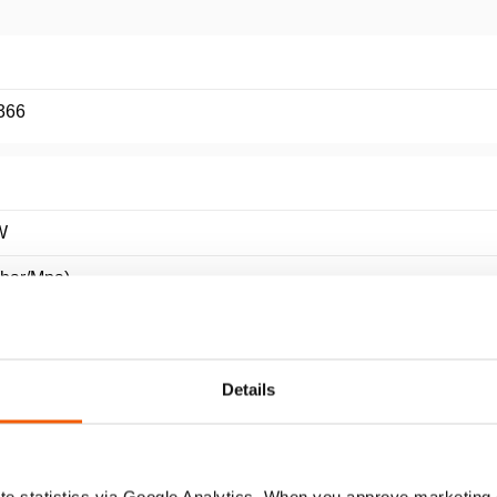
366
W
(bar/Mpa)
Details