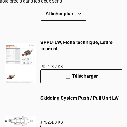
rôle précis dans les deux sens
Afficher plus
SPPU-LW, Fiche technique, Lettre
impérial
PDF
428.7 KB
Télécharger
Skidding System Push / Pull Unit LW
JPG
251.3 KB