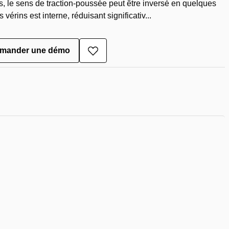
, le sens de traction-poussée peut être inversé en quelques
vérins est interne, réduisant significativ...
mander une démo
Ajouter
à
la
liste
de
souhaits