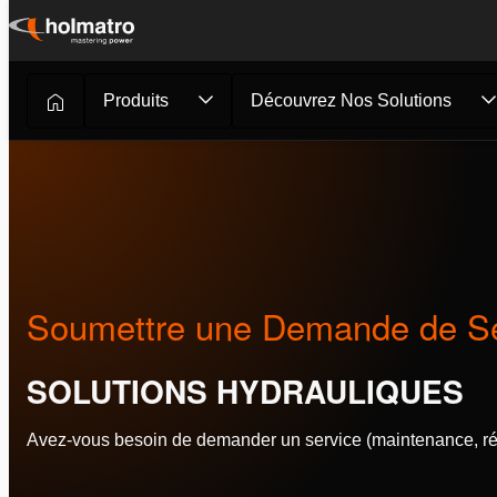
Passer
au
contenu
Produits
Découvrez Nos Solutions
Solutions Hydrauliques
/
Service
/
Soumettre une Dem...
Soumettre une Demande de Se
SOLUTIONS HYDRAULIQUES
Avez-vous besoin de demander un service (maintenance, répa