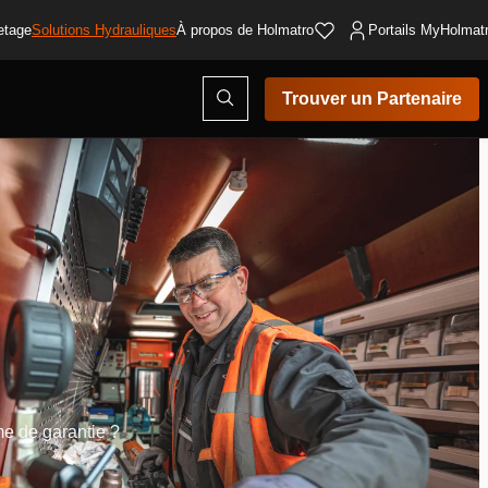
etage
Solutions Hydrauliques
À propos de Holmatro
Portails MyHolmat
Ouvrir
Trouver un Partenaire
la
fenêtre
de
recherche
me de garantie ?