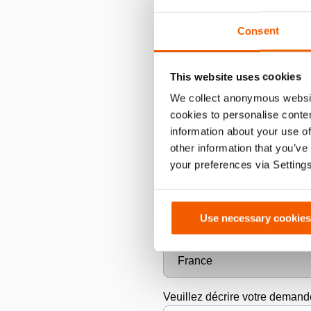
Consent
E-mail
*
This website uses cookies
We collect anonymous websit
Numéro de téléphone
*
cookies to personalise conten
information about your use of
other information that you’ve
your preferences via Setting
Ville
Use necessary cookies
Pays
Veuillez décrire votre demand