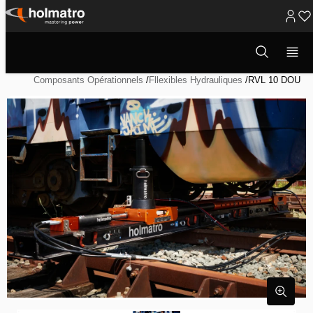
Passer
au
Ouvrir
Solutions Hydrauliques
/
la
contenu
Réenraillement - Récupération de Véhicule
/
fenêtre
de
Composants Opérationnels
/
Fllexibles Hydrauliques
/
RVL 10 DOU
recherche