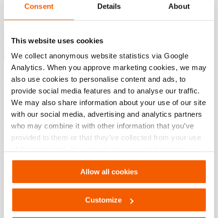
Les fl...
Consent
Details
About
En savoir plus
Demander un devis
This website uses cookies
Demander une démo
We collect anonymous website statistics via Google
Analytics. When you approve marketing cookies, we may
Ajouter à la liste de souhaits
also use cookies to personalise content and ads, to
provide social media features and to analyse our traffic.
longueur:
10 m
We may also share information about your use of our site
with our social media, advertising and analytics partners
Spécifications
who may combine it with other information that you’ve
provided to them or that they’ve collected from your use
of their services. You can change your preferences via
Détails
Settings. See our
cookiestatement
.
Allow all cookies
Numéro d'article
100.570.304
Customize
Specifications bases