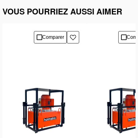
VOUS POURRIEZ AUSSI AIMER
Comparer
Comp
Ajouter
à
la
liste
de
souhaits