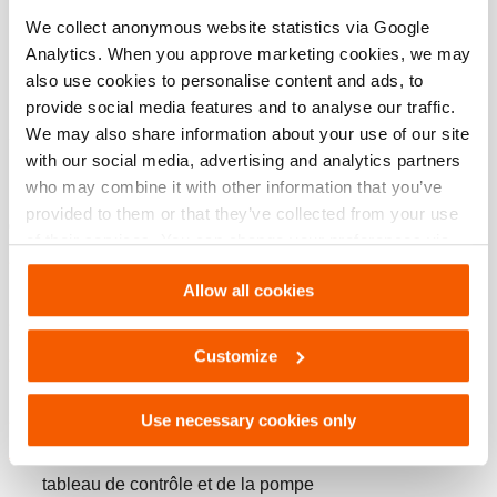
Dimensions, poids et temperature
We collect anonymous website statistics via Google
Analytics. When you approve marketing cookies, we may
Dimensions du dessin technique
also use cookies to personalise content and ads, to
provide social media features and to analyse our traffic.
We may also share information about your use of our site
with our social media, advertising and analytics partners
Caractéristiques
who may combine it with other information that you’ve
provided to them or that they’ve collected from your use
Caractéristiques et avantages
of their services. You can change your preferences via
Des flux d’huile séparés pour un fonctionnement sûr et
Settings. See our
cookiestatement
.
contrôlé.
Allow all cookies
Contrôle de la charge à une distance sûre.
Customize
Trépied pour augmenter la stabilité sur tout type de
surface et quelle que soit l’inclinaison.
Use necessary cookies only
Fabriqué en aluminium léger.
Flexibles colorés et couleurs assorties sur les sorties du
tableau de contrôle et de la pompe