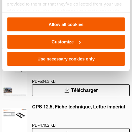
modèle
CPS 12.5
provided to them or that they’ve collected from your use
of their services. You can change your preferences via
Settings. See our
cookiestatement
.
Dimensions, poids et temperature
Allow all cookies
Customize
Téléchargements
Use necessary cookies only
CPS 12.5, Fiche technique, A4 métrique
PDF
504.3 KB
Télécharger
CPS 12.5, Fiche technique, Lettre impérial
PDF
470.2 KB