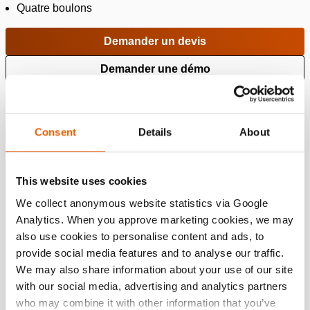
Quatre boulons
Demander un devis
Demander une démo
Ajouter à la liste de souhaits
Consent
Details
About
poids, prêt à l'emploi:
16.3 kg
Spécifications
This website uses cookies
We collect anonymous website statistics via Google
Détails
Analytics. When you approve marketing cookies, we may
also use cookies to personalise content and ads, to
Numéro d'article
101.001.077
provide social media features and to analyse our traffic.
We may also share information about your use of our site
Specifications bases
with our social media, advertising and analytics partners
who may combine it with other information that you’ve