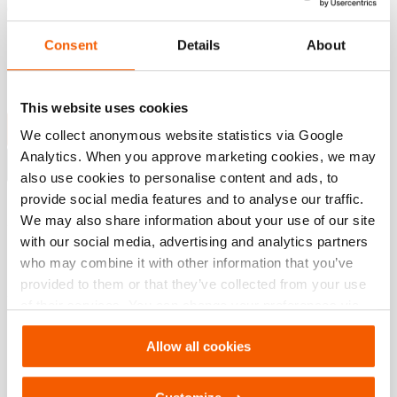
de sécurité de 4:1. Tous les flexibles sont testés
individuellement pendant le processus de production.
Consent
Details
About
Les fl...
En savoir plus
This website uses cookies
Demander un devis
We collect anonymous website statistics via Google
Analytics. When you approve marketing cookies, we may
Demander une démo
also use cookies to personalise content and ads, to
provide social media features and to analyse our traffic.
Ajouter à la liste de souhaits
We may also share information about your use of our site
with our social media, advertising and analytics partners
longueur:
20 m
who may combine it with other information that you’ve
Spécifications
provided to them or that they’ve collected from your use
of their services. You can change your preferences via
Settings. See our
cookiestatement
.
Détails
Allow all cookies
Numéro d'article
100.570.296