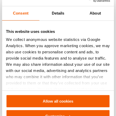
de sécurité de 4:1. Tous les flexibles sont testés
individuellement pendant le processus de production.
Consent
Details
About
Les fl...
En savoir plus
This website uses cookies
Demander un devis
We collect anonymous website statistics via Google
Analytics. When you approve marketing cookies, we may
Demander une démo
also use cookies to personalise content and ads, to
provide social media features and to analyse our traffic.
Ajouter à la liste de souhaits
We may also share information about your use of our site
with our social media, advertising and analytics partners
longueur:
20 m
who may combine it with other information that you’ve
Spécifications
provided to them or that they’ve collected from your use
of their services. You can change your preferences via
Settings. See our
cookiestatement
.
Détails
Allow all cookies
Numéro d'article
100.570.300