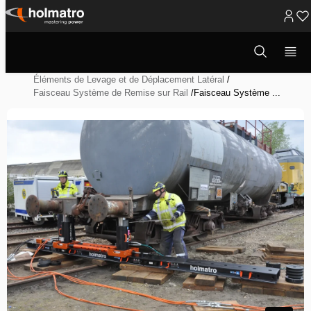
Passer
au
Ouvrir
Solutions Hydrauliques
/
la
contenu
Réenraillement - Récupération de Véhicule
/
fenêtre
de
Éléments de Levage et de Déplacement Latéral
/
recherche
Faisceau Système de Remise sur Rail
/
Faisceau Système ...