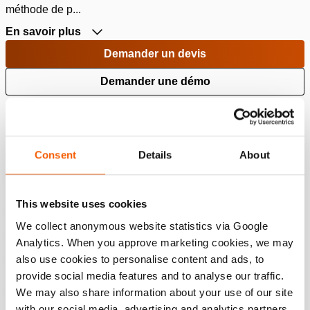
méthode de p...
En savoir plus
Demander un devis
Demander une démo
Ajouter à la liste de souhaits
poids, prêt à l'emploi:
23.5 kg
Consent
Details
About
Caractéristiques et avantages
This website uses cookies
Entièrement en aluminium ; légère.
We collect anonymous website statistics via Google
Facile à transporter et à positionner sous la charge.
Analytics. When you approve marketing cookies, we may
Afficher tout
also use cookies to personalise content and ads, to
provide social media features and to analyse our traffic.
Spécifications
We may also share information about your use of our site
with our social media, advertising and analytics partners