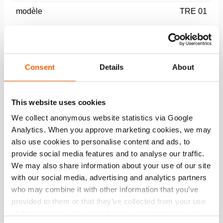
modèle
TRE 01
Dimensions, poids et temperature
Consent
Details
About
Dimensions du dessin technique
This website uses cookies
Technical Drawing
We collect anonymous website statistics via Google
Analytics. When you approve marketing cookies, we may
Technical Drawing Extension Pipe TR
53*
also use cookies to personalise content and ads, to
provide social media features and to analyse our traffic.
JPG
128.0 KB
We may also share information about your use of our site
Télécharger
with our social media, advertising and analytics partners
who may combine it with other information that you’ve
provided to them or that they’ve collected from your use
of their services. You can change your preferences via