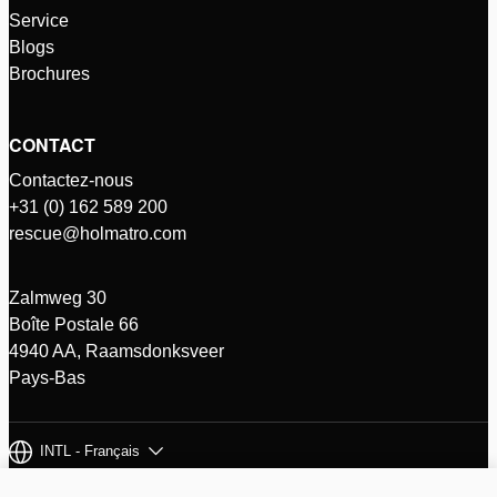
Service
Blogs
Brochures
CONTACT
Contactez-nous
+31 (0) 162 589 200
rescue@holmatro.com
Zalmweg 30
Boîte Postale 66
4940 AA, Raamsdonksveer
Pays-Bas
INTL - Français
© Holmatro 2026 - Tous droits réservés
Avis de non-responsabilité