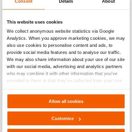
Consent
Details
About
Specifications bases
This website uses cookies
modèle
HAP 10
We collect anonymous website statistics via Google
Analytics. When you approve marketing cookies, we may
also use cookies to personalise content and ads, to
provide social media features and to analyse our traffic.
Téléchargements
We may also share information about your use of our site
with our social media, advertising and analytics partners
Maintenance – Maintenance after use –
who may combine it with other information that you’ve
HAP 10
provided to them or that they’ve collected from your use
of their services. You can change your preferences via
PDF
671.9 KB
Settings. See our
cookiestatement
.
Télécharger
Allow all cookies
Customize