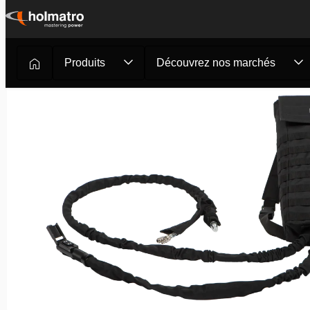
Passer
au
contenu
Produits
Découvrez nos marchés
Outils de sauvetage
/
Forces Policières et Militaires
/
Pomp