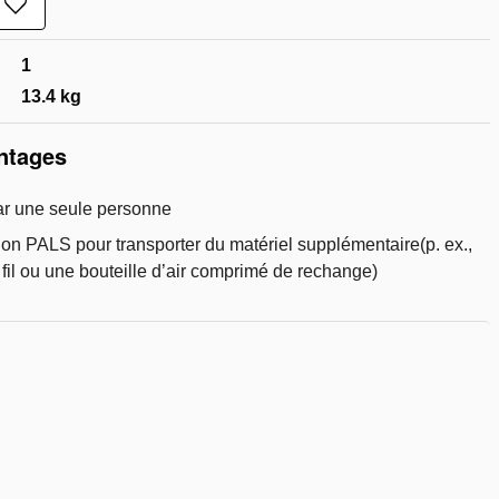
Ajouter
à
la
1
liste
de
13.4 kg
souhaits
antages
ar une seule personne
ion PALS pour transporter du matériel supplémentaire(p. ex.,
fil ou une bouteille d’air comprimé de rechange)