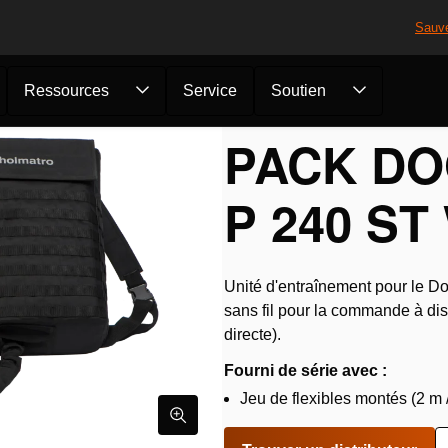
Sauv
Ressources
Service
Soutien
es & Flexibles
/
Pack Door Blaster...
PACK DO
P 240 ST
Unité d'entraînement pour le 
sans fil pour la commande à dist
directe).
Fourni de série avec :
Jeu de flexibles montés (2 m