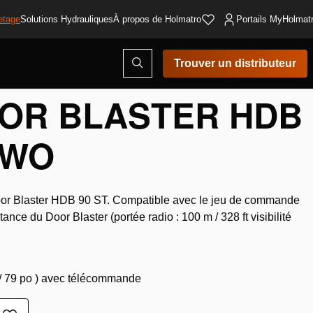
etage
Solutions Hydrauliques
À propos de Holmatro
Portails MyHolmat
Ouvrir
Trouver un distributeur
la
fenêtre
de
OR BLASTER HDB
recherche
 WO
Door Blaster HDB 90 ST. Compatible avec le jeu de commande
ance du Door Blaster (portée radio : 100 m / 328 ft visibilité
 / 79 po ) avec télécommande