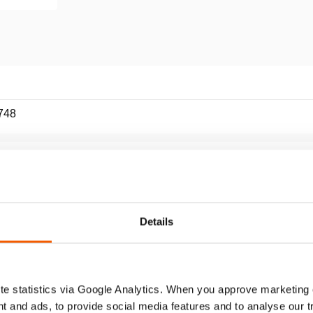
748
40 ST WO
(bar/MPa) / 200 / 20 (bar/MPa)
Details
e statistics via Google Analytics. When you approve marketing
t and ads, to provide social media features and to analyse our 