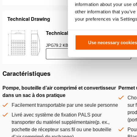
information about your use of
other information that you’ve
Technical Drawing
your preferences via Setting
Technical Drawing HDB C 240 ST
Use necessary cookies
JPG
79.2 KB
Télécharger
Caractéristiques
Pompe, bouteille d’air comprimé et convertisseur
Permet 
dans un sac à dos pratique
Choi
Facilement transportable par une seule personne
sur 
prod
Livré avec système de fixation PALS pour
(por
transporter du matériel supplémentaire(p. ex.,
pochette de récepteur sans fil ou une bouteille
Pour
d’air comprimé de rechange)
Blas