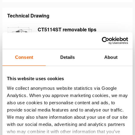
Technical Drawing
CT5114ST removable tips
JPG
34.7 KB
Télécharger
Consent
Details
About
This website uses cookies
Caractéristiques
We collect anonymous website statistics via Google
Extrêmement compact & ultra-léger
Analytics. When you approve marketing cookies, we may
also use cookies to personalise content and ads, to
Facile à intégrer à votre kit existant
provide social media features and to analyse our traffic.
Facile à porter, transporter et ranger
We may also share information about your use of our site
Poignée de transport escamotable à 90° pour une
with our social media, advertising and analytics partners
compacité maximale
who may combine it with other information that you’ve