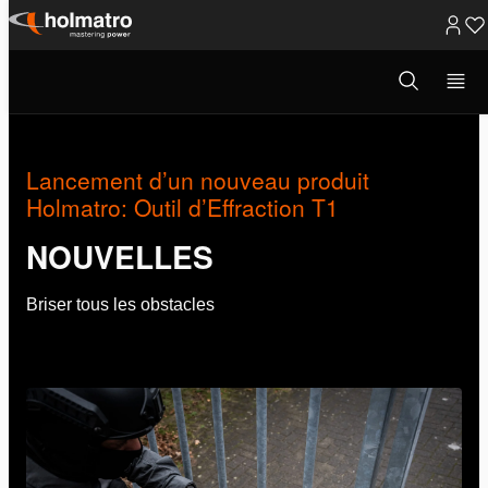
Passer
au
Ouvrir
Sauvetage
/
Nouvelles
/
Lancement d’un no...
la
contenu
fenêtre
de
recherche
Lancement d’un nouveau produit
Holmatro: Outil d’Effraction T1
NOUVELLES
Briser tous les obstacles