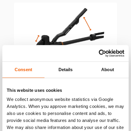
Consent
Details
About
This website uses cookies
Lames de découpe et mâchoires
We collect anonymous website statistics via Google
optimisées
Analytics. When you approve marketing cookies, we may
also use cookies to personalise content and ads, to
Le T1 peut facilement découper les barres d’armature, les
provide social media features and to analyse our traffic.
chaînes et les cadenas. Il peut découper des barres rondes
We may also share information about your use of our site
(S235) jusqu’à ø18 mm/0.7 po. Vous pouvez facilement