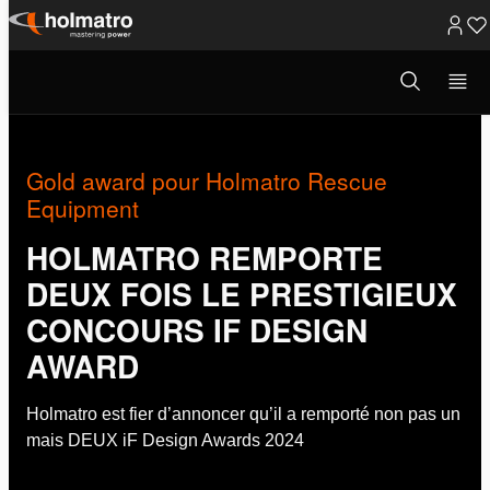
Passer
au
Ouvrir
Sauvetage
/
Nouvelles
/
Gold award pour H...
la
contenu
fenêtre
de
recherche
Gold award pour Holmatro Rescue
Equipment
HOLMATRO REMPORTE
DEUX FOIS LE PRESTIGIEUX
CONCOURS IF DESIGN
AWARD
Holmatro est fier d’annoncer qu’il a remporté non pas un
mais DEUX iF Design Awards 2024