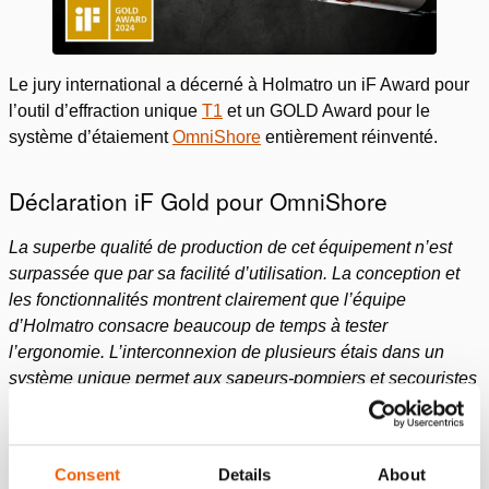
Le jury international a décerné à Holmatro un iF Award pour
l’outil d’effraction unique
T1
et un GOLD Award pour le
système d’étaiement
OmniShore
entièrement réinventé.
Déclaration iF Gold pour OmniShore
La superbe qualité de production de cet équipement n’est
surpassée que par sa facilité d’utilisation. La conception et
les fonctionnalités montrent clairement que l’équipe
d’Holmatro consacre beaucoup de temps à tester
l’ergonomie. L’interconnexion de plusieurs étais dans un
système unique permet aux sapeurs-pompiers et secouristes
d’étayer rapidement les dangers dans une multitude de
scénarios. Ce système permet de sauver des vies !
Consent
Details
About