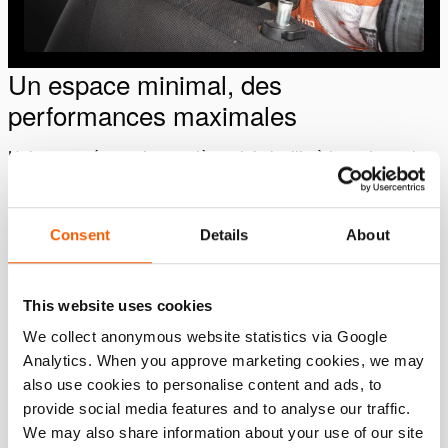
Un espace minimal, des
performances maximales
Holmatro présente la première mini-cisaille à batterie sur le
marché du sauvetage. Cet outil compact et léger est facile à
utiliser dans les espaces confinés et nécessite un espace
minimal dans votre véhicule de secours. Sa conception
Consent
Details
About
innovante vous donne une liberté de mouvement maximale
et offre des performances de coupe optimales. La mini-
cisaille à batterie Holmatro permet de compléter tout
This website uses cookies
ensemble de désincarcération.
We collect anonymous website statistics via Google
Analytics. When you approve marketing cookies, we may
Consultez le site
holmatro.com/mini-cutter
pour plus
also use cookies to personalise content and ads, to
d’informations.
provide social media features and to analyse our traffic.
We may also share information about your use of our site