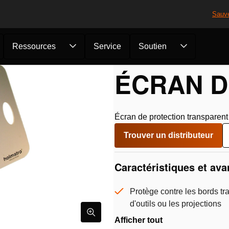
Sauv
Ressources
Service
Soutien
plémentaires de désincarcération
/
Gestion des vitres et protect
ÉCRAN D
Écran de protection transparent 
Trouver un distributeur
Caractéristiques et av
Protège contre les bords tr
d'outils ou les projections
Afficher tout