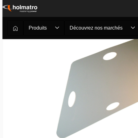
Passer
au
contenu
Produits
Découvrez nos marchés
Outils de sauvetage
/
Pompiers et Sauvetage
/
Outils com