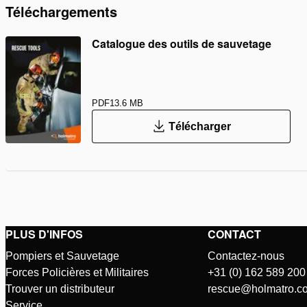
Téléchargements
Catalogue des outils de sauvetage
PDF
13.6 MB
Télécharger
PLUS D'INFOS
CONTACT
Pompiers et Sauvetage
Contactez-nous
Forces Policières et Militaires
+31 (0) 162 589 200
Trouver un distributeur
rescue@holmatro.c
Service