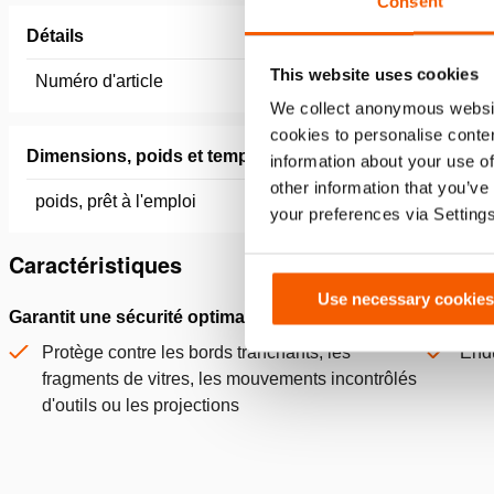
Consent
Détails
This website uses cookies
Numéro d'article
150.182.
We collect anonymous websit
cookies to personalise conten
Dimensions, poids et temperature
information about your use of
other information that you’ve
poids, prêt à l'emploi
2.9 kg
your preferences via Setting
Caractéristiques
Use necessary cookies
Garantit une sécurité optimale à la victime
En PVC é
Protège contre les bords tranchants, les
Endu
fragments de vitres, les mouvements incontrôlés
d'outils ou les projections