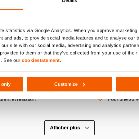
Details
045
e statistics via Google Analytics. When you approve marketing
t and ads, to provide social media features and to analyse our 
 our site with our social media, advertising and analytics partn
 provided to them or that they’ve collected from your use of thei
s. See our
cookiestatement
.
 only
Customize
pais et flexible
Transparent
rant et résistant
Pour une surve
Afficher plus