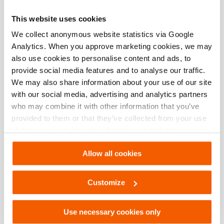
Technical Drawing
This website uses cookies
Technical Drawing CU 5060 i
We collect anonymous website statistics via Google
Analytics. When you approve marketing cookies, we may
JPG
236.0 KB
also use cookies to personalise content and ads, to
Télécharger
provide social media features and to analyse our traffic.
We may also share information about your use of our site
with our social media, advertising and analytics partners
who may combine it with other information that you’ve
Caractéristiques
provided to them or that they’ve collected from your use
of their services. You can change your preferences via
Poids limité
Settings. See our
cookiestatement
.
Plus légère que jamais grâce à de nouveaux matériaux,
Allow all cookies
à l’intégration de plusieurs composants et à une
conception intelligente.
Customize
Limite l'effort physique : facile à porter et à manipuler.
Mâchoire de coupe inclinée exceptionnelle
Use necessary cookies only
Pour une coupe plus ergonomique au-dessus de la