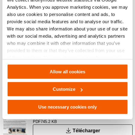
Analytics. When you approve marketing cookies, we may
Connectez votre outil au chargeur et chargez la batterie
also use cookies to personalise content and ads, to
alors qu’elle reste sur l’outil.
provide social media features and to analyse our traffic.
La batterie de l’outil a toujours la priorité sur celle du
We may also share information about your use of our site
chargeur, qui reprendra la charge lorsque la batterie de
with our social media, advertising and analytics partners
l’outil est pleine à 100 %.
who may combine it with other information that you’ve
Avec 3 chargeurs et 3 outils connectés à une prise de
provided to them or that they’ve collected from your use
courant, un total de 6 batteries peuvent être chargées
of their services. You can change your preferences via
sans intervention !
Settings. See our
cookiestatement
.
Allow all cookies
Téléchargements
Customize
Manual Diagnostics Software (HDS) – End
Use necessary cookies only
User
PDF
745.2 KB
Télécharger