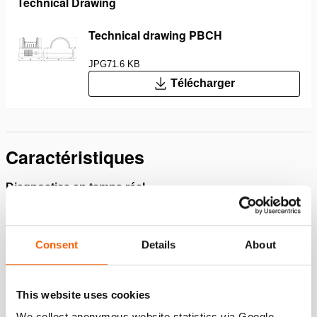
Technical Drawing
Technical drawing PBCH
JPG
71.6 KB
Télécharger
Caractéristiques
Diagnostics en temps réel
Fournit des informations immédiates sur l’état de charge
et l’état de santé de la batterie.
Consent
Details
About
Possibilité de charger 3 batteries simultanément
Trois chargeurs peuvent être connectés pour être
alimentés à partir d’une seule prise.
This website uses cookies
Adapté au chargement de la batterie sur l’outil
We collect anonymous website statistics via Google