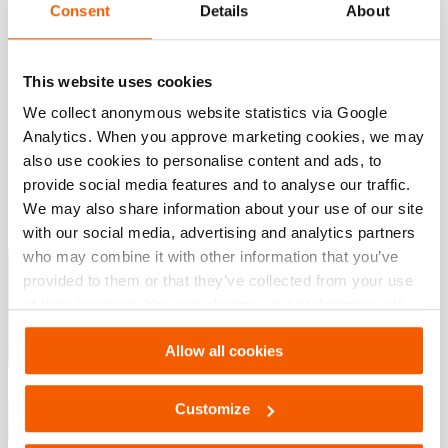
Consent
Details
About
Technical Drawing PRV 12
This website uses cookies
JPG
206.7 KB
Descargar
We collect anonymous website statistics via Google
Analytics. When you approve marketing cookies, we may
also use cookies to personalise content and ads, to
provide social media features and to analyse our traffic.
Descargas
We may also share information about your use of our site
with our social media, advertising and analytics partners
Cojines de elevación
who may combine it with other information that you’ve
provided to them or that they’ve collected from your use
of their services. You can change your preferences via
PDF
4.8 MB
Settings. See our
cookiestatement
.
Descargar
Allow all cookies
Maintenance after use HLB 12 bar set
Customize