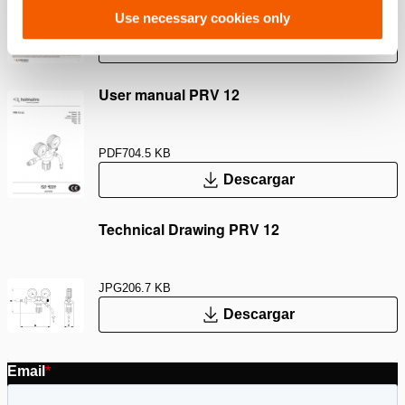
Use necessary cookies only
PDF
2.2 MB
Descargar
User manual PRV 12
PDF
704.5 KB
Descargar
Technical Drawing PRV 12
JPG
206.7 KB
Descargar