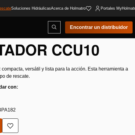
escate
Soluciones Hidráulicas
Acerca de Holmatro
Portales MyHolmat
Abrir
Encontrar un distribuidor
ventana
modal
de
TADOR CCU10
búsqueda
: compacta, versátil y lista para la acción. Esta herramienta a
po de rescate.
dar con:
CBPA182
Añadir
a