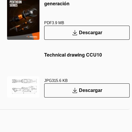
generación
PDF
3.9 MB
Descargar
Technical drawing CCU10
JPG
315.6 KB
Descargar