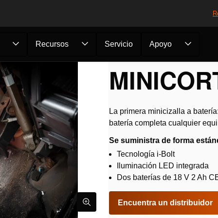
R
Recursos
Servicio
Apoyo
ientas PENTHEON
/
Cizallas
/
Minicortador CCU1...
MINICOR
La primera minicizalla a batería
batería completa cualquier equi
Se suministra de forma están
Tecnología i-Bolt
Iluminación LED integrada
Dos baterías de 18 V 2 Ah 
Encuentra un distribuidor