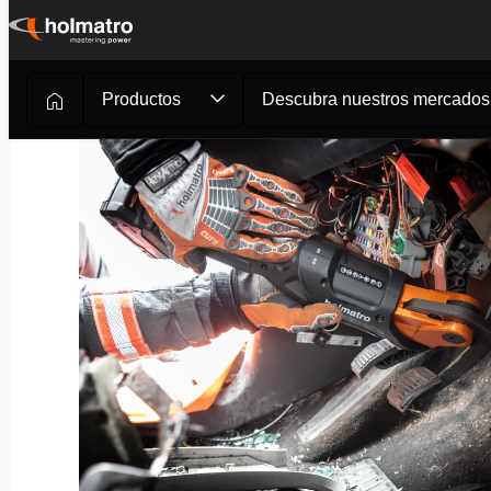
Ir
al
contenido
Productos
Descubra nuestros mercados
Herramientas de rescate
/
Bomberos y Rescate
/
Herram