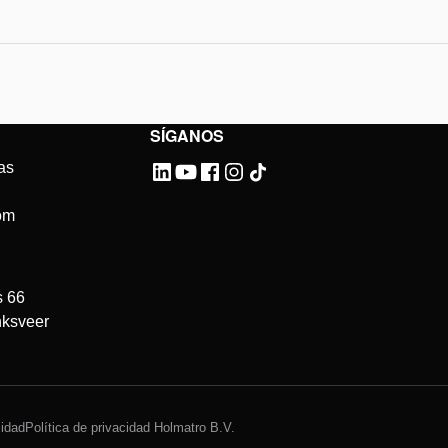
SÍGANOS
as
om
s 66
ksveer
idad
Política de privacidad Holmatro B.V.