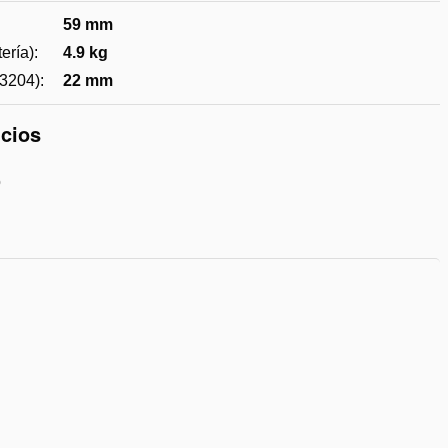
la
59 mm
lista
de
ería):
4.9 kg
deseos
3204):
22 mm
icios
o