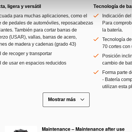
, ligera y versátil
Tecnología de bat
uada para muchas aplicaciones, como el
Indicación del
e de pedales de automóviles, reposacabezas
Para comproba
lantes. También para cortar barras de
la batería.
erzo (USAR), vallas, barras de acero,
Tecnología de
ones de madera y cadenas (grado 43)
70 cortes con 
l de recoger y transportar
Posición inclin
l de usar en espacios reducidos
cambio de bat
Forma parte d
- Batería com
utilizan esta 
Mostrar más
Maintenance – Maintenance after use