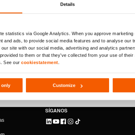
Details
e statistics via Google Analytics. When you approve marketing
t and ads, to provide social media features and to analyse our 
icto para cumplir su misión
 our site with our social media, advertising and analytics partn
 provided to them or that they’ve collected from your use of thei
e Holmatro le ofrece un rendimiento irrestricto, una velocidad 
s. See our
cookiestatement
.
s había visto. ¡Y gracias a un sencillo manejo de baterías, sie
 only
Customize
SÍGANOS
as
om