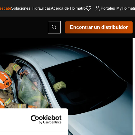
escate
Soluciones Hidráulicas
Acerca de Holmatro
Portales MyHolmat
Abrir
Encontrar un distribuidor
ventana
modal
de
búsqueda