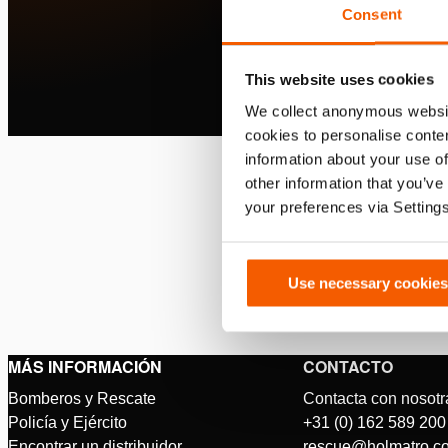
Consent
This website uses cookies
We collect anonymous websit
cookies to personalise conten
Rendimiento irrestr
information about your use of
other information that you’ve
Solo la nueva Serie Pentheon d
your preferences via Setting
control máximo como nunca ante
rescate!
Use necessary cookies
Más información
MÁS INFORMACIÓN
CONTACTO
Bomberos y Rescate
Contacta con nosotr
Policía y Ejército
+31 (0) 162 589 200
Encontrar un distribuidor
rescue@holmatro.c