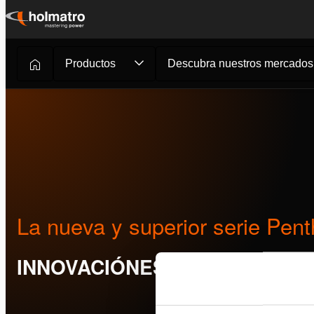
Ir
al
contenido
Productos
Descubra nuestros mercados
Rescate
/
Innovaciónes
/
La nueva y superi...
La nueva y superior serie Pen
INNOVACIÓNES