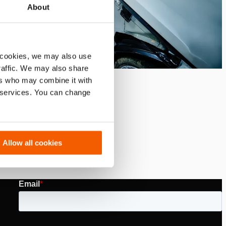
About
 cookies, we may also use
traffic. We may also share
ers who may combine it with
r services. You can change
inigualable y un nivel de
mpre estará listo para el
Allow all cookies