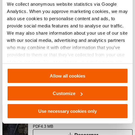
We collect anonymous website statistics via Google
JPG
225.5 KB
Analytics. When you approve marketing cookies, we may
Descargar
also use cookies to personalise content and ads, to
provide social media features and to analyse our traffic.
We may also share information about your use of our site
with our social media, advertising and analytics partners
Descargas
who may combine it with other information that you’ve
provided to them or that they’ve collected from your use
User manual BCH
of their services. You can change your preferences via
Settings. See our
cookiestatement
.
Allow all cookies
PDF
1.0 MB
Descargar
Customize
Special Tactics Catalog
Use necessary cookies only
PDF
4.3 MB