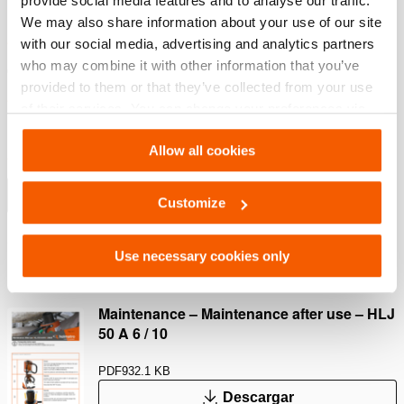
provide social media features and to analyse our traffic.
Hecho de aleación de aluminio
We may also share information about your use of our site
Más de un 50% más ligero que el acero
with our social media, advertising and analytics partners
who may combine it with other information that you’ve
Compacto
provided to them or that they’ve collected from your use
Fácil de instalar en lugares reducidos
of their services. You can change your preferences via
Dos grandes asas
Settings. See our
cookiestatement
.
Allow all cookies
Fácil de posicionar, incluso en espacios reducidos
Mostrar más
Customize
Use necessary cookies only
Descargas
Maintenance – Maintenance after use – HLJ
50 A 6 / 10
PDF
932.1 KB
Descargar