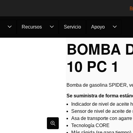
R
Recursos
Servicio
Apoyo
entas CORE
/
Bombas
/
Bomba de gasolina...
BOMBA D
10 PC 1
Bomba de gasolina SPIDER, ve
Se suministra de forma están
Indicador de nivel de aceite h
Sensor de nivel de aceite de
Asa de transporte con agarre
Tecnología CORE
Más rápida (se gana tiempo)