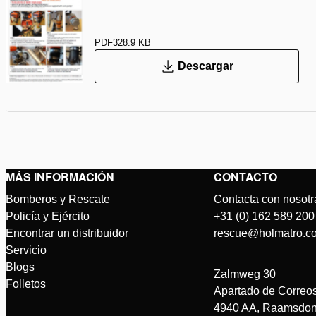
PDF
328.9 KB
Descargar
MÁS INFORMACIÓN
CONTACTO
Bomberos y Rescate
Contacta con nosotr
Policía y Ejército
+31 (0) 162 589 200
Encontrar un distribuidor
rescue@holmatro.c
Servicio
Blogs
Zalmweg 30
Folletos
Apartado de Correo
4940 AA, Raamsdon