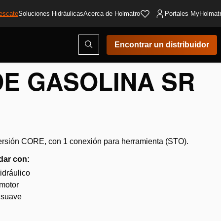
escate
Soluciones Hidráulicas
Acerca de Holmatro
Portales MyHolmat
Abrir
Encontrar un distribuidor
ventana
modal
de
E GASOLINA SR
búsqueda
rsión CORE, con 1 conexión para herramienta (STO).
dar con:
idráulico
 motor
 suave