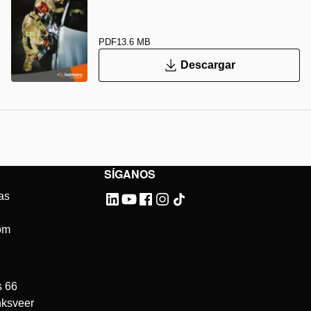
PDF
13.6 MB
Descargar
SÍGANOS
as
om
s 66
ksveer