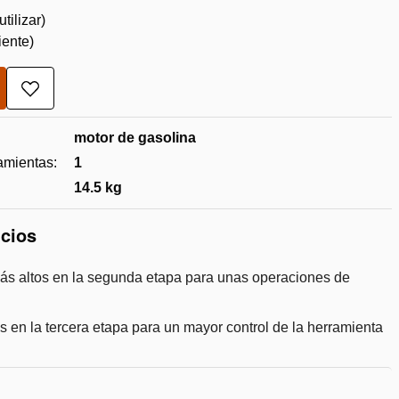
tilizar)
iente)
Añadir
a
la
motor de gasolina
lista
de
amientas:
1
deseos
14.5 kg
icios
s altos en la segunda etapa para unas operaciones de
 en la tercera etapa para un mayor control de la herramienta