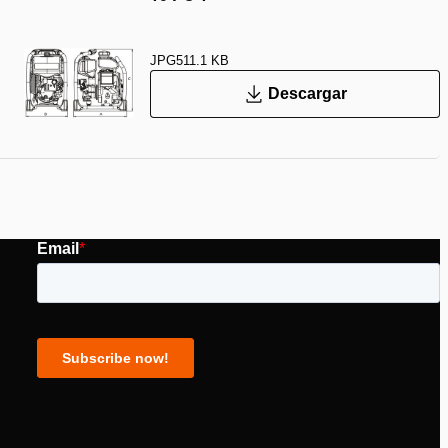
JPG
511.1 KB
Descargar