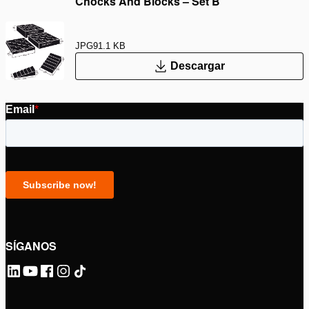
Chocks And Blocks – Set B
JPG
91.1 KB
Descargar
SÍGANOS