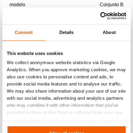
modelo
Conjunto B
Dimensiones, peso y temperatura
Consent
Details
About
Technical Drawing
This website uses cookies
Chocks And Blocks – Set B
We collect anonymous website statistics via Google
Analytics. When you approve marketing cookies, we may
JPG
91.1 KB
also use cookies to personalise content and ads, to
Descargar
provide social media features and to analyse our traffic.
We may also share information about your use of our site
with our social media, advertising and analytics partners
who may combine it with other information that you’ve
Características
provided to them or that they’ve collected from your use
of their services. You can change your preferences via
Ecológico
Settings. See our
cookiestatement
.