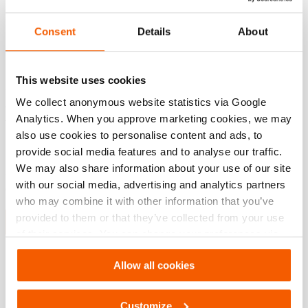
Consent
Details
About
Mejor Espíritu de Equipo
El premio al «Mejor Espíritu de Equipo» fue para el Octava
This website uses cookies
Compañía de Bomberos Santiago de Chile. Los
We collect anonymous website statistics via Google
organizadores del desafío, Manon Hart y Ronald de Zanger,
Analytics. When you approve marketing cookies, we may
felicitaron al equipo por su gran entusiasmo, que atrajo
also use cookies to personalise content and ads, to
incluso a algunos aficionados a la exhibición durante su
provide social media features and to analyse our traffic.
participación. Además, los evaluadores los calificaron como
We may also share information about your use of our site
auténticas esponjas, porque recogían toda la información
with our social media, advertising and analytics partners
que podían obtener.
who may combine it with other information that you’ve
provided to them or that they’ve collected from your use
Puedes ver el escenario aquí
of their services. You can change your preferences via
Settings. See our
cookiestatement
.
Allow all cookies
Customize