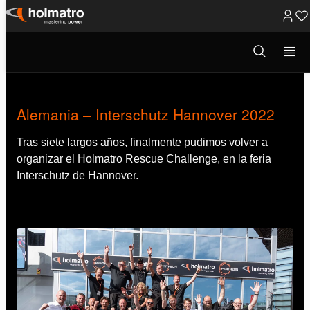
Ir
al
Abrir
Rescate
/
Blogs
/
Alemania – ...
ventana
contenido
modal
de
búsqueda
Alemania – Interschutz Hannover 2022
Tras siete largos años, finalmente pudimos volver a
organizar el Holmatro Rescue Challenge, en la feria
Interschutz de Hannover.