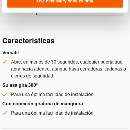
Use necessary cookies only
JPG
142.9 KB
Descargar
Características
Versátil
Abre, en menos de 30 segundos, cualquier puerta que
abra hacia adentro, aunque haya cerraduras, cadenas o
cierres de seguridad
Su asa gira 360°
Para una óptima facilidad de instalación
Con conexión giratoria de manguera
Para una óptima facilidad de instalación