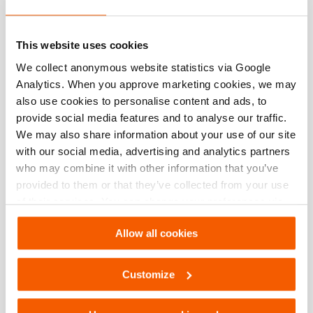
Número de artículo
150.062.213
This website uses cookies
Especificaciones básicas
We collect anonymous website statistics via Google
Analytics. When you approve marketing cookies, we may
modelo
HDO 100 - conjunto
also use cookies to personalise content and ads, to
provide social media features and to analyse our traffic.
presión máxima de trabajo
720 / 72 (bar/Mpa)
We may also share information about your use of our site
with our social media, advertising and analytics partners
Rendimiento
who may combine it with other information that you’ve
provided to them or that they’ve collected from your use
of their services. You can change your preferences via
Dimensiones, peso y temperatura
Settings. See our
cookiestatement
.
Allow all cookies
Technical Drawing
Customize
Suitcase