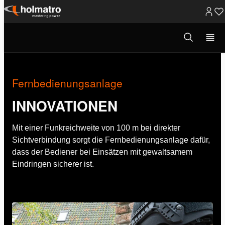
Zum
Inhalt
Suchmodus
Rettung
/
Innovationen
/
Fernbedienungsanl...
öffnen
springen
Fernbedienungsanlage
INNOVATIONEN
Mit einer Funkreichweite von 100 m bei direkter
Sichtverbindung sorgt die Fernbedienungsanlage dafür,
dass der Bediener bei Einsätzen mit gewaltsamem
Eindringen sicherer ist.