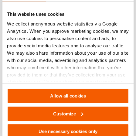
Der Bediener drückt einen Knopf auf dem Türöffner, um ihn
This website uses cookies
in den Türrahmen einzusetzen. Durch den Einsatz von
We collect anonymous website statistics via Google
Druckluft ist dieser Vorgang schnell und geräuschlos
Analytics. When you approve marketing cookies, we may
abgeschlossen.
also use cookies to personalise content and ads, to
provide social media features and to analyse our traffic.
We may also share information about your use of our site
with our social media, advertising and analytics partners
who may combine it with other information that you’ve
provided to them or that they’ve collected from your use
of their services. You can change your preferences via
Settings. See our
cookiestatement
.
Allow all cookies
Customize
Use necessary cookies only