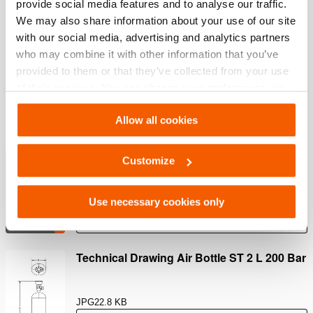
provide social media features and to analyse our traffic.
JPG
22.8 KB
We may also share information about your use of our site
Herunterladen
with our social media, advertising and analytics partners
who may combine it with other information that you’ve
provided to them or that they’ve collected from your use
of their services. You can change your preferences via
Settings. See our
cookiestatement
.
Downloads
Allow all cookies
Special Tactics Catalog
Customize
PDF
4.3 MB
Use necessary cookies only
Herunterladen
Technical Drawing Air Bottle ST 2 L 200 Bar
JPG
22.8 KB