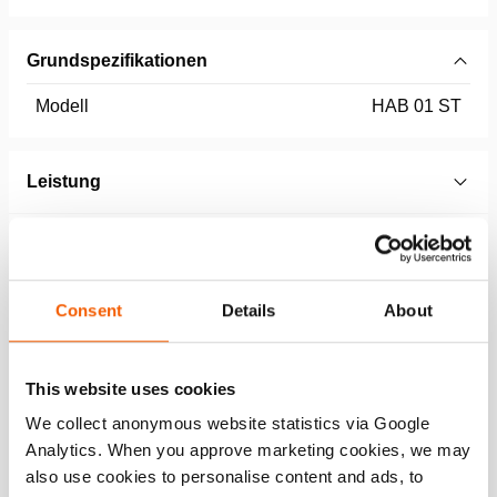
Grundspezifikationen
Modell
HAB 01 ST
Leistung
Allgemeine Daten
Abmessungen, Gewicht und Temperatur
Consent
Details
About
Technical Drawing
This website uses cookies
We collect anonymous website statistics via Google
Technical Drawing Air Bottle ST 2 L 200
Analytics. When you approve marketing cookies, we may
Bar
also use cookies to personalise content and ads, to