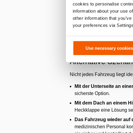
cookies to personalise conten
Bleiben die Türen geschlosse
information about your use of
Gefahr, dass Glas von oben in
other information that you’ve
Durch das Öffnen der Türen vo
your preferences via Setting
einem Gurt oder von einem T
werden. Das spart Zeit und sc
Use necessary cookies
Alternative Szenar
Nicht jedes Fahrzeug liegt ide
Mit der Unterseite an ein
sicherste Option.
Mit dem Dach an einem Hi
Heckklappe eine Lösung sei
Das Fahrzeug wieder auf d
medizinischen Personal kont