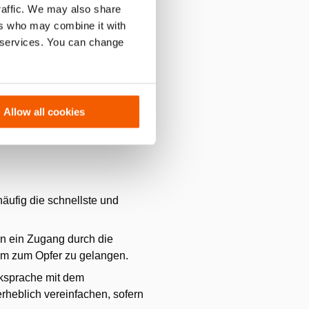
traffic. We may also share
n werden. Es besteht die
ers who may combine it with
zinische Personal trifft.
r services. You can change
eitestgehend. Die Tür kann mit
n die Tür wieder geschlossen
Allow all cookies
äufig die schnellste und
nn ein Zugang durch die
 um zum Opfer zu gelangen.
ksprache mit dem
erheblich vereinfachen, sofern