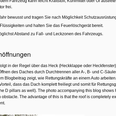
dem Fahrzeug kann leicht Kraftstoff, Kühlmittel oder Öl austret
r frei.
fahr bewusst und tragen Sie nach Möglichkeit Schutzausrüstun
Flüssigkeiten und halten Sie das Feuerlöschgerät bereit.
öglichst Abstand zu Fall- und Leckzonen des Fahrzeugs.
höffnungen
lgt in der Regel über das Heck (Heckklappe oder Heckfenster)
Öffnen des Daches durch Durchtrennen aller A-, B- und C-Säule
m Blogbeitrag zeigt, wie Rettungskräfte an einem Auto arbeiten
Vorteil, dass das Dach komplett freiliegt und somit für Rettungsge
, the D pillars as well). The photo accompanying this blog shows
obstacle. The advantage of this is that the roof is completely e
ent.