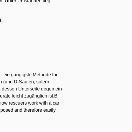
en. Unter Umständen liegt
g.
. Die gängigste Methode für
n (und D-Säulen, sofern
, dessen Unterseite gegen ein
räte leicht zugänglich ist.B,
 how rescuers work with a car
xposed and therefore easily