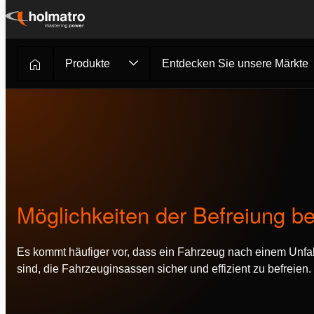
Zum
Inhalt
springen
Produkte
Entdecken Sie unsere Märkte
Rettung
/
Blogs
/
Möglichkeiten der...
Möglichkeiten der Befreiung b
Es kommt häufiger vor, dass ein Fahrzeug nach einem Unfall 
sind, die Fahrzeuginsassen sicher und effizient zu befreien.