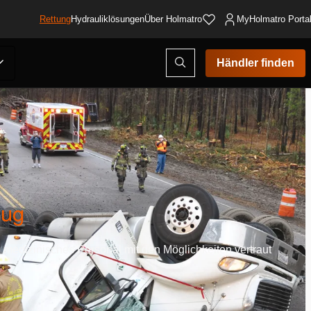
Rettung
Hydrauliklösungen
Über Holmatro
MyHolmatro Porta
Suchmodus
Händler finden
öffnen
eug
d medizinisches Personal mit den Möglichkeiten vertraut