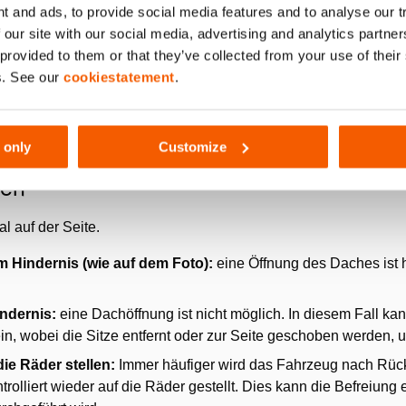
t and ads, to provide social media features and to analyse our 
n, sollte das Glas darin entweder abgeklebt und/oder gebroche
 our site with our social media, advertising and analytics partn
 den Innenraum fällt und möglicherweise das Opfer oder das medi
 provided to them or that they’ve collected from your use of thei
r dem Durchtrennen der Säulen entfällt diese Notwendigkeit w
s. See our
cookiestatement
.
eammitglied offengehalten werden. Nach dem Durchtrennen kan
hützt Opfer und Rettungskräfte.
 only
Customize
ien
al auf der Seite.
em Hindernis (wie auf dem Foto):
eine Öffnung des Daches ist h
ndernis:
eine Dachöffnung ist nicht möglich. In diesem Fall ka
n, wobei die Sitze entfernt oder zur Seite geschoben werden,
ie Räder stellen:
Immer häufiger wird das Fahrzeug nach Rüc
rolliert wieder auf die Räder gestellt. Dies kann die Befreiung 