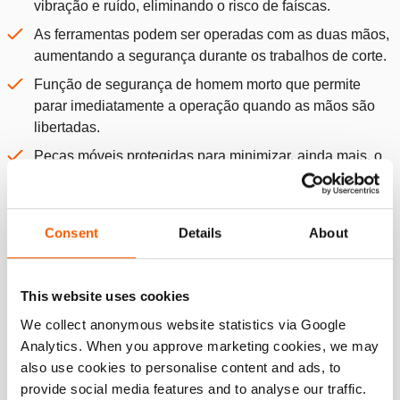
vibração e ruído, eliminando o risco de faíscas.
As ferramentas podem ser operadas com as duas mãos,
aumentando a segurança durante os trabalhos de corte.
Função de segurança de homem morto que permite
parar imediatamente a operação quando as mãos são
libertadas.
Peças móveis protegidas para minimizar, ainda mais, o
risco de acidentes.
Sem mangueiras, para não haver risco de tropeçar.
Consent
Details
About
DURÁVEIS E FIÁVEIS
A tecnologia patenteada de bomba contínua da
Holmatro reduz, significativamente, o aquecimento do
This website uses cookies
óleo.
We collect anonymous website statistics via Google
O controlo eletrónico inteligente do motor e a
Analytics. When you approve marketing cookies, we may
monitorização da pressão proporcionam o melhor
also use cookies to personalise content and ads, to
desempenho de corte.
provide social media features and to analyse our traffic.