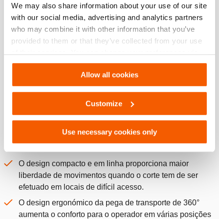
Uma bateria especialmente concebida com células
We may also share information about your use of our site
grandes e de alta qualidade minimiza o desgaste
with our social media, advertising and analytics partners
através de uma conectividade perfeita com a bomba.
who may combine it with other information that you’ve
provided to them or that they’ve collected from your use
A construção com veio central i-bolt minimiza a
of their services. You can change your preferences via
separação da lâmina, melhorando o desempenho de
Settings. See our
cookiestatement
.
corte e proporcionando um acesso mais fácil em
Allow all cookies
espaços estreitos.
Veio central i-bolt e pinos de articulação equipados com
Customize
bicos de lubrificação para uma manutenção fácil.
ERGONÓMICAS
Use necessary cookies only
Concebido com alumínio de alta qualidade, combinando
leveza e durabilidade.
O design compacto e em linha proporciona maior
liberdade de movimentos quando o corte tem de ser
efetuado em locais de difícil acesso.
O design ergonómico da pega de transporte de 360°
aumenta o conforto para o operador em várias posições