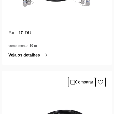
RVL 10 DU
comprimento:
10 m
Veja os detalhes
Comparar
Adicio
à
lista
de
desejo