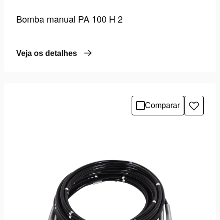
Bomba manual PA 100 H 2
Veja os detalhes
Comparar
Adicio
à
lista
de
desejo