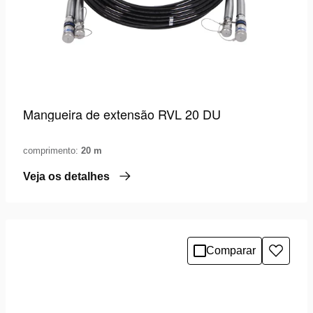
Mangueira de extensão RVL 20 DU
comprimento:
20 m
Veja os detalhes
Comparar
Adicio
à
lista
de
desejo