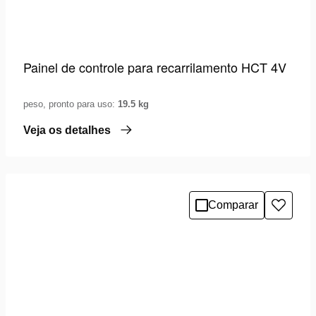
Painel de controle para recarrilamento HCT 4V
peso, pronto para uso:
19.5 kg
Veja os detalhes
Comparar
Adicio
à
lista
de
desejo