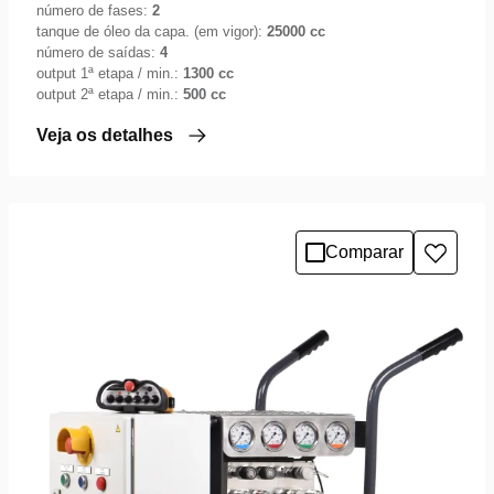
número de fases:
2
tanque de óleo da capa. (em vigor):
25000 cc
número de saídas:
4
output 1ª etapa / min.:
1300 cc
output 2ª etapa / min.:
500 cc
Veja os detalhes
Comparar
Adicio
à
lista
de
desejo