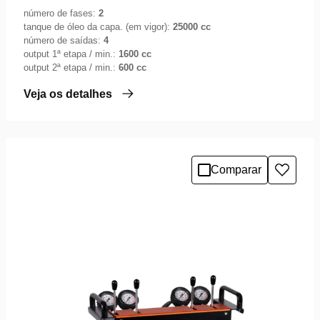
número de fases:
2
tanque de óleo da capa. (em vigor):
25000 cc
número de saídas:
4
output 1ª etapa / min.:
1600 cc
output 2ª etapa / min.:
600 cc
Veja os detalhes
Comparar
Adicio
à
lista
de
desejo