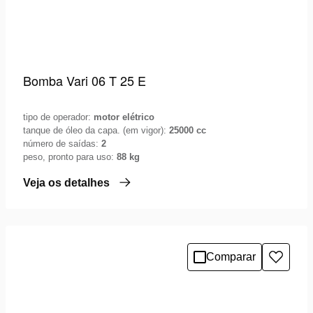
Bomba Vari 06 T 25 E
tipo de operador:
motor elétrico
tanque de óleo da capa. (em vigor):
25000 cc
número de saídas:
2
peso, pronto para uso:
88 kg
Veja os detalhes
Comparar
Adicio
à
lista
de
desejo