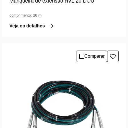
Mangueira de extensão RVL 20 DOU
comprimento:
20 m
Veja os detalhes
Comparar
Adicio
à
lista
de
desejo