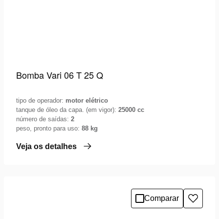
Bomba Vari 06 T 25 Q
tipo de operador:
motor elétrico
tanque de óleo da capa. (em vigor):
25000 cc
número de saídas:
2
peso, pronto para uso:
88 kg
Veja os detalhes
Comparar
Adicio
à