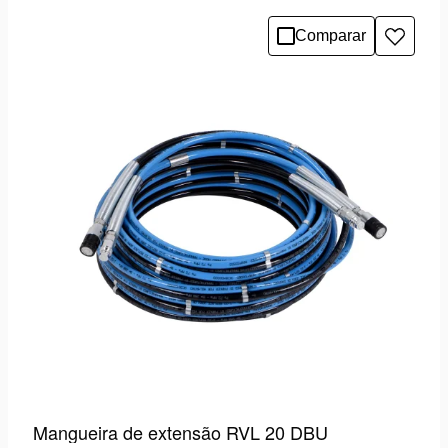
Comparar
Adicio
à
lista
de
desejo
Mangueira de extensão RVL 20 DBU