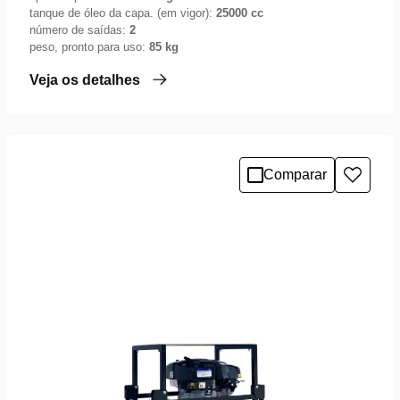
tanque de óleo da capa. (em vigor):
25000 cc
número de saídas:
2
peso, pronto para uso:
85 kg
Veja os detalhes
Comparar
Adicio
à
lista
de
desejo