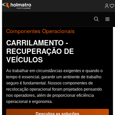
Ir
para
Abrir
modal
o
de
pesquisa
Componentes Operacionais
conteúdo
CARRILAMENTO -
RECUPERAÇÃO DE
VEÍCULOS
Ao trabalhar em circunstâncias exigentes e quando o
tempo é essencial, garantir um ambiente de trabalho
seguro é fundamental. Nossos componentes de
recolocação operacional foram projetados pensando
nos operadores, além de proporcionar eficiência
operacional e ergonomia.
Descubra as soluções