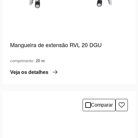
Mangueira de extensão RVL 20 DGU
comprimento:
20 m
Veja os detalhes
Comparar
Adicio
à
lista
de
desejo