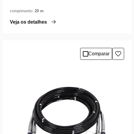
comprimento:
20 m
Veja os detalhes
Comparar
Adicio
à
lista
de
desejo