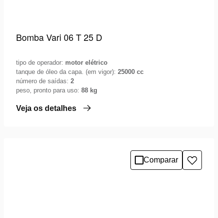
Bomba Vari 06 T 25 D
tipo de operador:
motor elétrico
tanque de óleo da capa. (em vigor):
25000 cc
número de saídas:
2
peso, pronto para uso:
88 kg
Veja os detalhes
Comparar
Adicio
à
lista
de
desejo